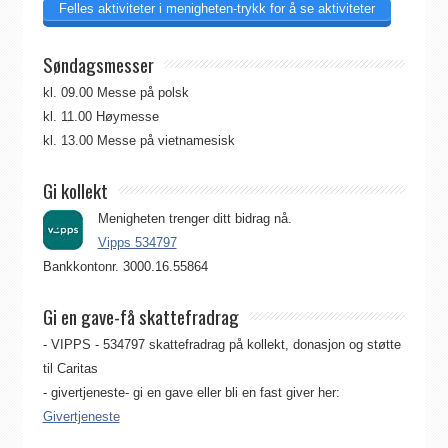
Felles aktiviteter i menigheten-trykk for å se aktiviteter
Søndagsmesser
kl. 09.00 Messe på polsk
kl. 11.00 Høymesse
kl. 13.00 Messe på vietnamesisk
Gi kollekt
Menigheten trenger ditt bidrag nå.
Vipps 534797
Bankkontonr. 3000.16.55864
Gi en gave-få skattefradrag
- VIPPS - 534797 skattefradrag på kollekt, donasjon og støtte
til Caritas
- givertjeneste- gi en gave eller bli en fast giver her:
Givertjeneste