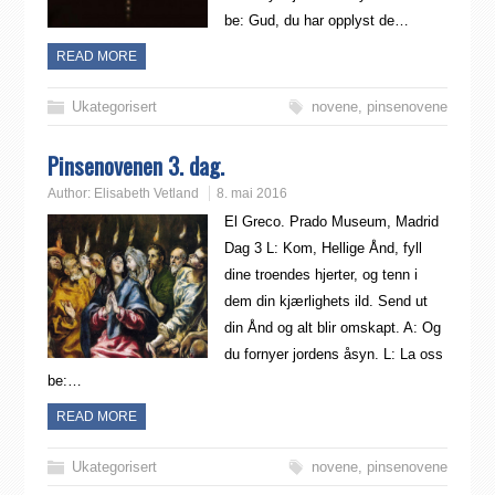
be: Gud, du har opplyst de…
READ MORE
Ukategorisert
novene
,
pinsenovene
Pinsenovenen 3. dag.
Author:
Elisabeth Vetland
8. mai 2016
El Greco. Prado Museum, Madrid
Dag 3 L: Kom, Hellige Ånd, fyll
dine troendes hjerter, og tenn i
dem din kjærlighets ild. Send ut
din Ånd og alt blir omskapt. A: Og
du fornyer jordens åsyn. L: La oss
be:…
READ MORE
Ukategorisert
novene
,
pinsenovene