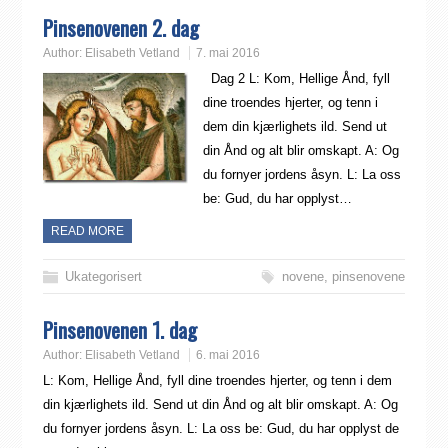
Pinsenovenen 2. dag
Author:
Elisabeth Vetland
7. mai 2016
Dag 2 L: Kom, Hellige Ånd, fyll
dine troendes hjerter, og tenn i
dem din kjærlighets ild. Send ut
din Ånd og alt blir omskapt. A: Og
du fornyer jordens åsyn. L: La oss
be: Gud, du har opplyst…
READ MORE
Ukategorisert
novene
,
pinsenovene
Pinsenovenen 1. dag
Author:
Elisabeth Vetland
6. mai 2016
L: Kom, Hellige Ånd, fyll dine troendes hjerter, og tenn i dem
din kjærlighets ild. Send ut din Ånd og alt blir omskapt. A: Og
du fornyer jordens åsyn. L: La oss be: Gud, du har opplyst de