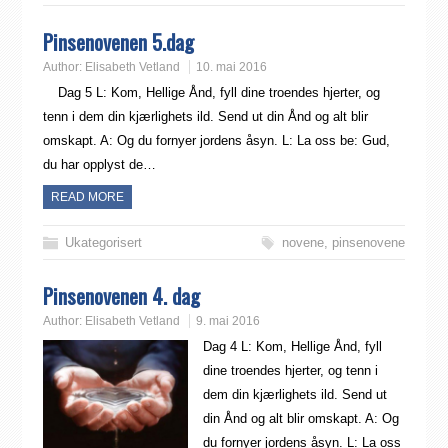
Pinsenovenen 5.dag
Author:
Elisabeth Vetland
10. mai 2016
Dag 5 L: Kom, Hellige Ånd, fyll dine troendes hjerter, og
tenn i dem din kjærlighets ild. Send ut din Ånd og alt blir
omskapt. A: Og du fornyer jordens åsyn. L: La oss be: Gud,
du har opplyst de…
READ MORE
Ukategorisert
novene
,
pinsenovene
Pinsenovenen 4. dag
Author:
Elisabeth Vetland
9. mai 2016
Dag 4 L: Kom, Hellige Ånd, fyll
dine troendes hjerter, og tenn i
dem din kjærlighets ild. Send ut
din Ånd og alt blir omskapt. A: Og
du fornyer jordens åsyn. L: La oss