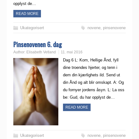
opplyst de…
READ MORE
Ukategorisert
novene
,
pinsenovene
Pinsenovenen 6. dag
Author:
Elisabeth Vetland
11. mai 2016
Dag 6 L: Kom, Hellige Ånd, fyll
dine troendes hjerter, og tenn i
dem din kjærlighets ild. Send ut
din Ånd og alt blir omskapt. A: Og
du fornyer jordens åsyn. L: La oss
be: Gud, du har opplyst de…
READ MORE
Ukategorisert
novene
,
pinsenovene