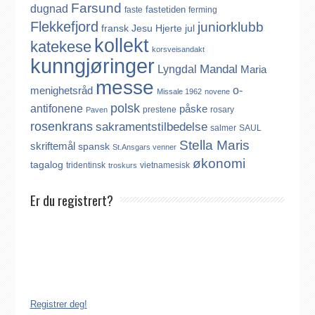
Farsund
dugnad
fastetiden
faste
ferming
Flekkefjord
juniorklubb
fransk
Jesu Hjerte
jul
kollekt
katekese
korsveisandakt
kunngjøringer
Mandal
Lyngdal
Maria
messe
o-
menighetsråd
Missale 1962
novene
polsk
antifonene
påske
prestene
rosary
Paven
rosenkrans
sakramentstilbedelse
salmer
SAUL
Stella Maris
skriftemål
spansk
St.Ansgars venner
økonomi
tagalog
tridentinsk
vietnamesisk
troskurs
Er du registrert?
Det finnes ikke noe internasjonalt register over katolikker.
Derfor må katolikker som flytter til Norge, aktivt registrere seg
dersom de ønsker å være medlem av Den katolske kirke i
Norge. Å være registrert i Den katolske kirke i Norge koster
ingenting. Registreringen kan gjøres på tre ulike måter:
Registrer deg!