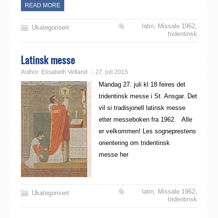
READ MORE
latin
,
Missale 1962
,
Ukategorisert
tridentinsk
Latinsk messe
Author:
Elisabeth Vetland
27. juli 2015
Mandag 27. juli kl 18 feires det
tridentinsk messe i St. Ansgar. Det
vil si tradisjonell latinsk messe
etter messeboken fra 1962. Alle
er velkommen! Les sogneprestens
orientering om tridentinsk
messe her
latin
,
Missale 1962
,
Ukategorisert
tridentinsk