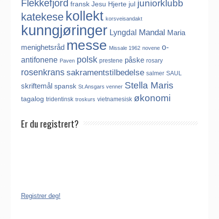
Flekkefjord
juniorklubb
fransk
Jesu Hjerte
jul
kollekt
katekese
korsveisandakt
kunngjøringer
Mandal
Lyngdal
Maria
messe
o-
menighetsråd
Missale 1962
novene
polsk
antifonene
påske
prestene
rosary
Paven
rosenkrans
sakramentstilbedelse
salmer
SAUL
Stella Maris
skriftemål
spansk
St.Ansgars venner
økonomi
tagalog
tridentinsk
vietnamesisk
troskurs
Er du registrert?
Det finnes ikke noe internasjonalt register over katolikker.
Derfor må katolikker som flytter til Norge, aktivt registrere seg
dersom de ønsker å være medlem av Den katolske kirke i
Norge. Å være registrert i Den katolske kirke i Norge koster
ingenting. Registreringen kan gjøres på tre ulike måter:
Registrer deg!