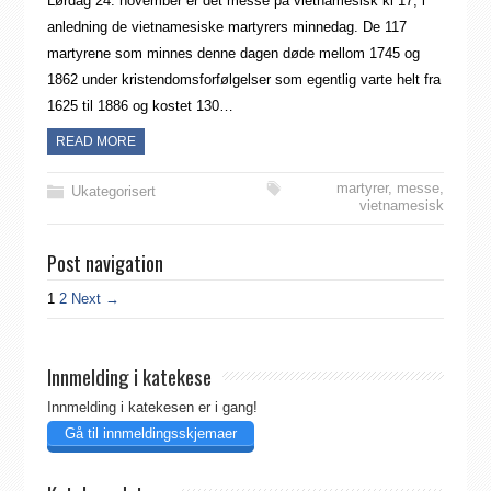
Lørdag 24. november er det messe på vietnamesisk kl 17, i
anledning de vietnamesiske martyrers minnedag. De 117
martyrene som minnes denne dagen døde mellom 1745 og
1862 under kristendomsforfølgelser som egentlig varte helt fra
1625 til 1886 og kostet 130…
READ MORE
martyrer
,
messe
,
Ukategorisert
vietnamesisk
Post navigation
1
2
Next →
Innmelding i katekese
Innmelding i katekesen er i gang!
Gå til innmeldingsskjemaer