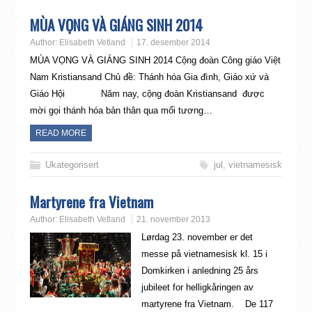
MÙA VỌNG VÀ GIÁNG SINH 2014
Author:
Elisabeth Vetland
17. desember 2014
MÙA VỌNG VÀ GIÁNG SINH 2014 Cộng đoàn Công giáo Việt
Nam Kristiansand Chủ đề: Thánh hóa Gia đình, Giáo xứ và
Giáo Hội Năm nay, cộng đoàn Kristiansand được
mời gọi thánh hóa bản thân qua mối tương…
READ MORE
Ukategorisert
jul
,
vietnamesisk
Martyrene fra Vietnam
Author:
Elisabeth Vetland
21. november 2013
Lørdag 23. november er det
messe på vietnamesisk kl. 15 i
Domkirken i anledning 25 års
jubileet for helligkåringen av
martyrene fra Vietnam. De 117