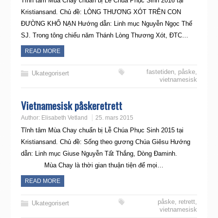
Tĩnh tâm Mùa Chay chuẩn bị Lễ Chúa Phục Sinh 2016 tại
Kristiansand. Chủ đề: LÒNG THƯƠNG XÓT TRÊN CON
ĐƯỜNG KHỔ NẠN Hướng dẫn: Linh mục Nguyễn Ngọc Thế
SJ. Trong tông chiếu năm Thánh Lòng Thương Xót, ĐTC…
READ MORE
fastetiden
,
påske
,
Ukategorisert
vietnamesisk
Vietnamesisk påskeretrett
Author:
Elisabeth Vetland
25. mars 2015
Tĩnh tâm Mùa Chay chuẩn bị Lễ Chúa Phục Sinh 2015 tại
Kristiansand. Chủ đề: Sống theo gương Chúa Giêsu Hướng
dẫn: Linh mục Giuse Nguyễn Tất Thắng, Dòng Đaminh.
Mùa Chay là thời gian thuận tiện để mọi…
READ MORE
påske
,
retrett
,
Ukategorisert
vietnamesisk