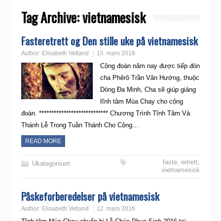
Tag Archive:
vietnamesisk
Fasteretrett og Den stille uke på vietnamesisk
Author:
Elisabeth Vetland
15. mars 2018
Cộng đoàn năm nay được tiếp đón
cha Phêrô Trần Văn Hướng, thuộc
Dòng Đa Minh, Cha sẽ giúp giảng
tĩnh tâm Mùa Chay cho cộng
đoàn. **************************** Chương Trình Tĩnh Tâm Và
Thánh Lễ Trong Tuần Thánh Cho Cộng…
READ MORE
faste
,
retrett
,
Ukategorisert
vietnamesisk
Påskeforberedelser på vietnamesisk
Author:
Elisabeth Vetland
12. mars 2016