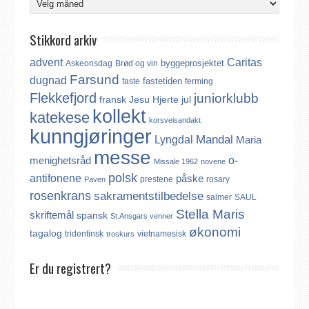
Stikkord arkiv
advent
Caritas
byggeprosjektet
Askeonsdag
Brød og vin
Farsund
dugnad
fastetiden
faste
ferming
Flekkefjord
juniorklubb
fransk
Jesu Hjerte
jul
kollekt
katekese
korsveisandakt
kunngjøringer
Mandal
Lyngdal
Maria
messe
o-
menighetsråd
Missale 1962
novene
polsk
antifonene
påske
prestene
rosary
Paven
rosenkrans
sakramentstilbedelse
salmer
SAUL
Stella Maris
skriftemål
spansk
St.Ansgars venner
økonomi
tagalog
tridentinsk
vietnamesisk
troskurs
Er du registrert?
Det finnes ikke noe internasjonalt register over katolikker.
Derfor må katolikker som flytter til Norge, aktivt registrere seg