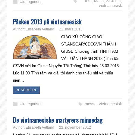
fest
,
Maria
,
St.Josef
,
Ukategorisert
vietnamesisk
Påsken 2013 på vietnamesisk
Author:
Elisabeth Vetland
22. mars 2013
GIÁO XỨ CÔNG GIÁO
ST.ANSGAR/CĐCGVN THÁNH
GIUSE Chương trình TĨNH TÂM
VÀ TUẦN THÁNH 2013 (Tĩnh tâm
CĐVN với lm.Giuse Nguyễn Tất Thắng) Thứ bảy 23.03.2013
Lúc 11.00 Tĩnh tâm và giải tội dành cho thiếu nhi và thiếu
niên…
READ MORE
Ukategorisert
messe
,
vietnamesisk
De vietnamesiske martyrers minnedag
Author:
Elisabeth Vetland
22. november 2012