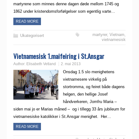
martyrene som minnes denne dagen døde mellom 1745 og
1862 under kristendomsforfølgelser som egentlig varte…
READ MORE
martyrer
,
Vietnam
,
Ukategorisert
vietnamesisk
Vietnamesisk 1.maifeiring i St.Ansgar
Author:
Elisabeth Vetland
2. mai 2013
Onsdag 1.5 slo menighetens
vietnamesere virkelig på
stortromma, og feiret både dagens
helgen, den hellige Josef
håndverkeren, Jomfru Maria –
siden mai jo er Marias måned – og i tillegg 33 års jubileum for
vietnamesiske katolikker i St.Ansgar menighet. Her…
READ MORE