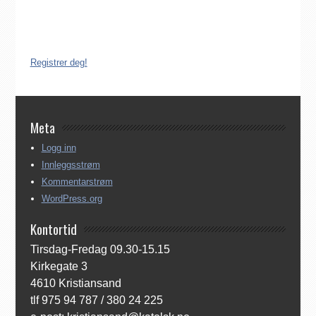
dersom de ønsker å være medlem av Den katolske kirke i
Norge. Å være registrert i Den katolske kirke i Norge koster
ingenting. Registreringen kan gjøres på tre ulike måter:
Registrer deg!
Meta
Logg inn
Innleggsstrøm
Kommentarstrøm
WordPress.org
Kontortid
Tirsdag-Fredag 09.30-15.15
Kirkegate 3
4610 Kristiansand
tlf 975 94 787 / 380 24 225