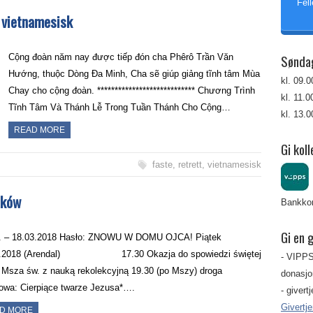
Fell
å vietnamesisk
Sønda
Cộng đoàn năm nay được tiếp đón cha Phêrô Trần Văn
Hướng, thuộc Dòng Đa Minh, Cha sẽ giúp giảng tĩnh tâm Mùa
kl. 09.
Chay cho cộng đoàn. **************************** Chương Trình
kl. 11.
Tĩnh Tâm Và Thánh Lễ Trong Tuần Thánh Cho Cộng…
kl. 13.
READ MORE
Gi koll
faste
,
retrett
,
vietnamesisk
aków
Bankkon
Gi en 
. – 18.03.2018 Hasło: ZNOWU W DOMU OJCA! Piątek
3.2018 (Arendal) 17.30 Okazja do spowiedzi świętej
- VIPPS
 Msza św. z nauką rekolekcyjną 19.30 (po Mszy) droga
donasjon
owa: Cierpiące twarze Jezusa*….
- givert
Givertj
D MORE