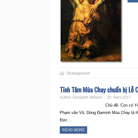
Ukategorisert
Tĩnh Tâm Mùa Chay chuẩn bị Lễ C
Author:
Elisabeth Vetland
20. mars 2017
Chủ đề: Con có Yêu mến Th
Phạm văn Vũ, Dòng Đaminh Mùa Chay là thời
Đức…
READ MORE