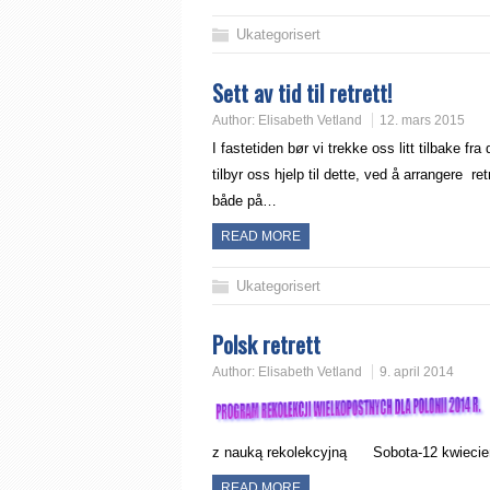
Ukategorisert
Sett av tid til retrett!
Author:
Elisabeth Vetland
12. mars 2015
I fastetiden bør vi trekke oss litt tilbake fra
tilbyr oss hjelp til dette, ved å arrangere re
både på…
READ MORE
Ukategorisert
Polsk retrett
Author:
Elisabeth Vetland
9. april 2014
z nauką rekolekcyjną Sobota-12 kwiecie
READ MORE