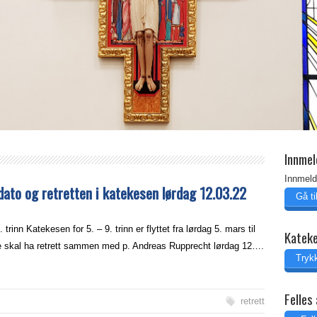
Innmel
Innmeld
ato og retretten i katekesen lørdag 12.03.22
Gå t
trinn Katekesen for 5. – 9. trinn er flyttet fra lørdag 5. mars til
Katek
e skal ha retrett sammen med p. Andreas Rupprecht lørdag 12….
Trykk
Felles 
retrett