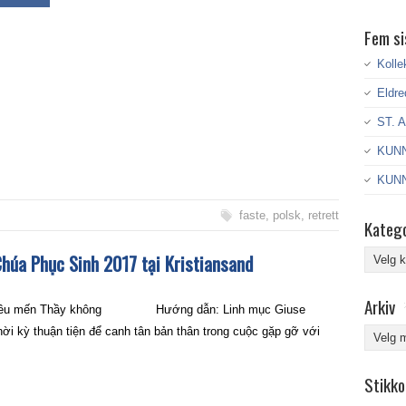
Fem si
Kolle
Eldre
ST. 
KUNN
KUNN
faste
,
polsk
,
retrett
Katego
Kategor
húa Phục Sinh 2017 tại Kristiansand
Arkiv
ầy không Hướng dẫn: Linh mục Giuse
Arkiv
 kỳ thuận tiện để canh tân bản thân trong cuộc gặp gỡ với
Stikko