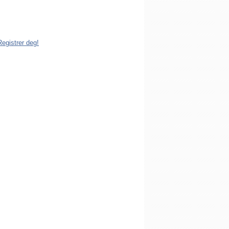
dlem av Den katolske kirke i Norge. Å
istrert i Den katolske kirke i Norge koster
g. Registreringen kan gjøres på tre ulike
Registrer deg!