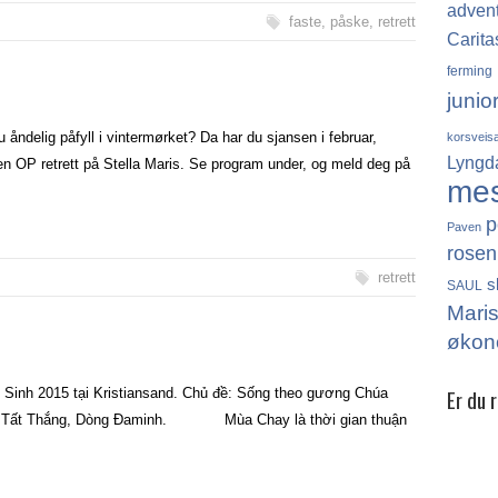
adven
faste
,
påske
,
retrett
Carita
ferming
junio
 åndelig påfyll i vintermørket? Da har du sjansen i februar,
korsveis
Lyngd
en OP retrett på Stella Maris. Se program under, og meld deg på
me
p
Paven
rosen
retrett
s
SAUL
Mari
økon
Er du 
Sinh 2015 tại Kristiansand. Chủ đề: Sống theo gương Chúa
ễn Tất Thắng, Dòng Đaminh. Mùa Chay là thời gian thuận
Det finn
katolikk
Norge, 