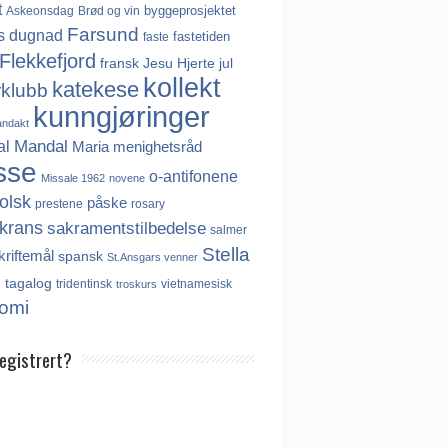
t
byggeprosjektet
Askeonsdag
Brød og vin
Farsund
s
dugnad
fastetiden
faste
Flekkefjord
fransk
Jesu Hjerte
jul
kollekt
katekese
rklubb
kunngjøringer
andakt
Mandal
al
Maria
menighetsråd
sse
o-antifonene
Missale 1962
novene
olsk
påske
prestene
rosary
krans
sakramentstilbedelse
salmer
Stella
kriftemål
spansk
St.Ansgars venner
s
tagalog
tridentinsk
vietnamesisk
troskurs
omi
registrert?
es ikke noe internasjonalt register over
er. Derfor må katolikker som flytter til
aktivt registrere seg dersom de ønsker å