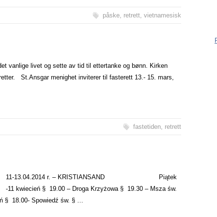
være me
påske
,
retrett
,
vietnamesisk
være reg
ingentin
måter:
 det vanlige livet og sette av tid til ettertanke og bønn. Kirken
tretter. St.Ansgar menighet inviterer til fasterett 13.- 15. mars,
fastetiden
,
retrett
11-13.04.2014 r. – KRISTIANSAND Piątek
-11 kwiecień § 19.00 – Droga Krzyżowa § 19.30 – Msza św.
ń § 18.00- Spowiedź św. § …