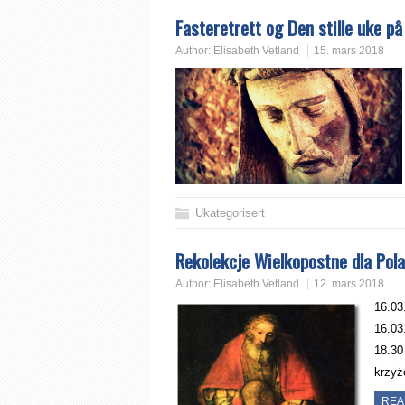
Fasteretrett og Den stille uke p
Author:
Elisabeth Vetland
15. mars 2018
Ukategorisert
Rekolekcje Wielkopostne dla Pol
Author:
Elisabeth Vetland
12. mars 2018
16.03
16.0
18.30
krzyż
REA