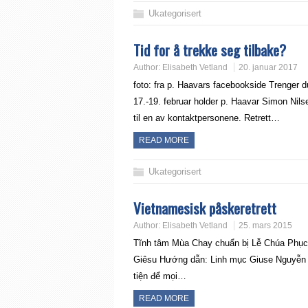
Ukategorisert
Tid for å trekke seg tilbake?
Author:
Elisabeth Vetland
20. januar 2017
foto: fra p. Haavars facebookside Trenger du
17.-19. februar holder p. Haavar Simon Nils
til en av kontaktpersonene. Retrett…
READ MORE
Ukategorisert
Vietnamesisk påskeretrett
Author:
Elisabeth Vetland
25. mars 2015
Tĩnh tâm Mùa Chay chuẩn bị Lễ Chúa Phục 
Giêsu Hướng dẫn: Linh mục Giuse Nguy
tiện để mọi…
READ MORE