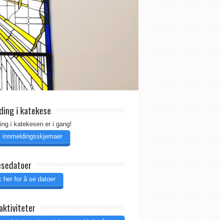
ding i katekese
ing i katekesen er i gang!
il innmeldingsskjemaer
esedatoer
 her for å se datoer
aktiviteter