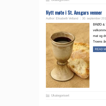
Nytt møte i St. Ansgars venner
Author:
Elisabeth Vetland
30. september 20
BRØD & V
velkommen
mat og dr
Troens år
READ 
Ukategorisert