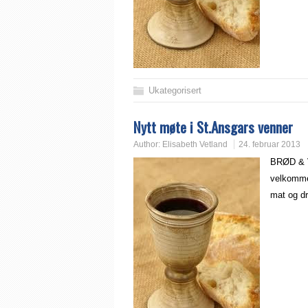
Ukategorisert
Nytt møte i St.Ansgars venner
Author:
Elisabeth Vetland
24. februar 2013
BRØD & V
velkommen
mat og d