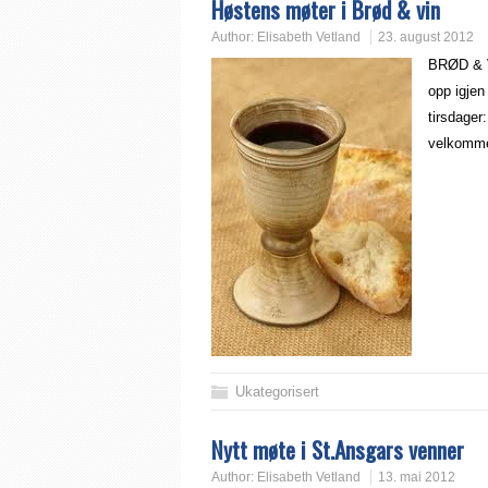
Høstens møter i Brød & vin
Author:
Elisabeth Vetland
23. august 2012
BRØD & V
opp igjen
tirsdager
velkomm
Ukategorisert
Nytt møte i St.Ansgars venner
Author:
Elisabeth Vetland
13. mai 2012