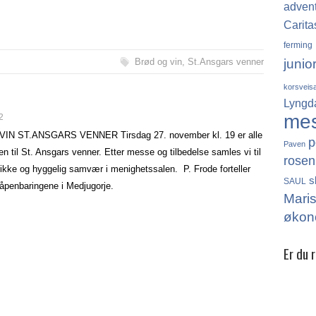
adven
Carita
ferming
Brød og vin
,
St.Ansgars venner
junio
korsveis
Lyngd
me
2
IN ST.ANSGARS VENNER Tirsdag 27. november kl. 19 er alle
p
Paven
 til St. Ansgars venner. Etter messe og tilbedelse samles vi til
rosen
ikke og hyggelig samvær i menighetssalen. P. Frode forteller
s
SAUL
åpenbaringene i Medjugorje.
Mari
økon
Er du 
Det finn
katolikk
Norge, 