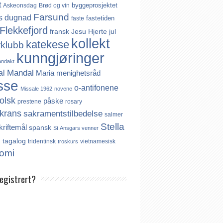
t
byggeprosjektet
Askeonsdag
Brød og vin
Farsund
s
dugnad
fastetiden
faste
Flekkefjord
fransk
Jesu Hjerte
jul
kollekt
katekese
rklubb
kunngjøringer
andakt
Mandal
al
Maria
menighetsråd
sse
o-antifonene
Missale 1962
novene
olsk
påske
prestene
rosary
krans
sakramentstilbedelse
salmer
Stella
kriftemål
spansk
St.Ansgars venner
s
tagalog
tridentinsk
vietnamesisk
troskurs
omi
registrert?
es ikke noe internasjonalt register over
er. Derfor må katolikker som flytter til
aktivt registrere seg dersom de ønsker å