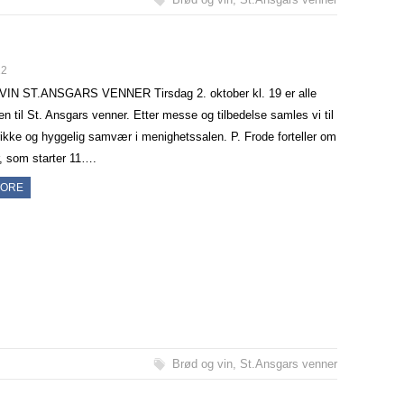
12
IN ST.ANSGARS VENNER Tirsdag 2. oktober kl. 19 er alle
 til St. Ansgars venner. Etter messe og tilbedelse samles vi til
ikke og hyggelig samvær i menighetssalen. P. Frode forteller om
, som starter 11….
MORE
Brød og vin
,
St.Ansgars venner