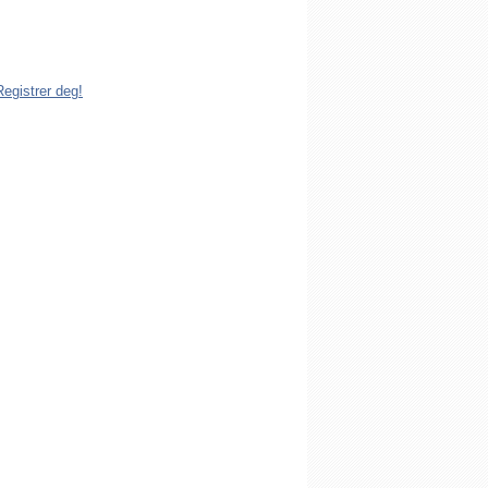
dlem av Den katolske kirke i Norge. Å
istrert i Den katolske kirke i Norge koster
g. Registreringen kan gjøres på tre ulike
Registrer deg!