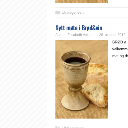
Ukategorisert
Nytt møte i Brød&vin
Author:
Elisabeth Vetland
28. oktober 2012
BRØD & V
velkommen
mat og d
Ukategorisert