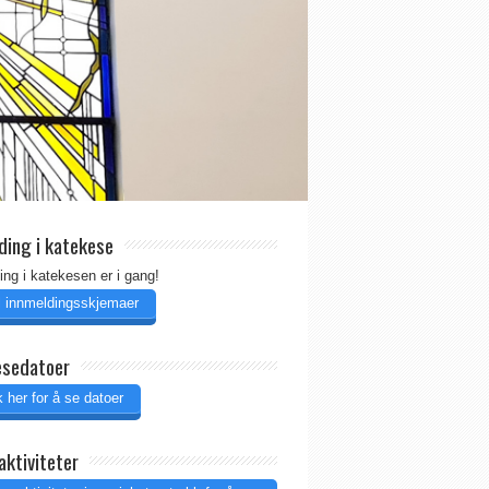
ding i katekese
ing i katekesen er i gang!
il innmeldingsskjemaer
esedatoer
 her for å se datoer
aktiviteter