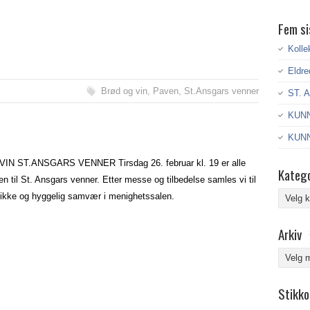
Fem si
Kolle
Eldre
Brød og vin
,
Paven
,
St.Ansgars venner
ST. 
KUNN
KUNN
IN ST.ANSGARS VENNER Tirsdag 26. februar kl. 19 er alle
Katego
 til St. Ansgars venner. Etter messe og tilbedelse samles vi til
Kategor
rikke og hyggelig samvær i menighetssalen.
Arkiv
Arkiv
Stikko