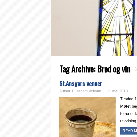
Tag Archive:
Brød og vin
St.Ansgars venner
Author:
Elisabeth Vetland
12. mai 2013
Tirsdag 1
Møtet beg
tema er k
utlodning
READ 