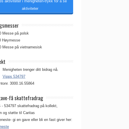
es aktiviteter i menigheten-trykk for å se
aktiviteter
gsmesser
00 Messe på polsk
00 Høymesse
00 Messe på vietnamesisk
ekt
Menigheten trenger ditt bidrag nå.
Vipps 534797
tonr. 3000.16.55864
gave-få skattefradrag
 - 534797 skattefradrag på kollekt,
 og støtte til Caritas
jeneste- gi en gave eller bli en fast giver her:
eneste