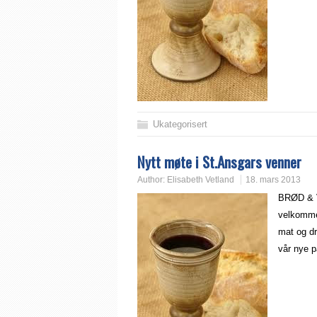
Ukategorisert
Nytt møte i St.Ansgars venner
Author:
Elisabeth Vetland
18. mars 2013
BRØD & V
velkommen
mat og d
vår nye p