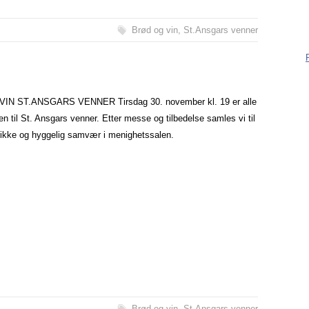
være me
være reg
Brød og vin
,
St.Ansgars venner
ingentin
måter:
IN ST.ANSGARS VENNER Tirsdag 30. november kl. 19 er alle
 til St. Ansgars venner. Etter messe og tilbedelse samles vi til
rikke og hyggelig samvær i menighetssalen.
Brød og vin
,
St.Ansgars venner