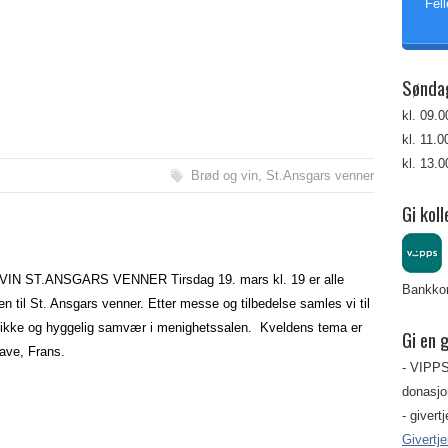
Fell
Sønda
kl. 09.
kl. 11.
kl. 13.
Brød og vin
,
St.Ansgars venner
Gi koll
IN ST.ANSGARS VENNER Tirsdag 19. mars kl. 19 er alle
Bankkon
 til St. Ansgars venner. Etter messe og tilbedelse samles vi til
rikke og hyggelig samvær i menighetssalen. Kveldens tema er
Gi en 
ave, Frans.
- VIPPS
donasjon
- givert
Givertj