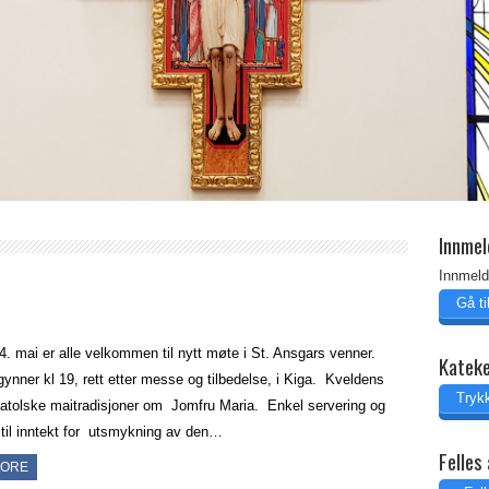
Innmel
Innmeld
Gå t
4. mai er alle velkommen til nytt møte i St. Ansgars venner.
Katek
ynner kl 19, rett etter messe og tilbedelse, i Kiga. Kveldens
Trykk
atolske maitradisjoner om Jomfru Maria. Enkel servering og
 til inntekt for utsmykning av den…
Felles 
MORE