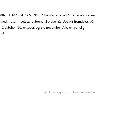
IN ST.ANSGARS VENNER Nå starter snart St.Ansgars venner
 med møter – sett av datoene allerede nå! Det blir fremdeles på
: 2.oktober, 30. oktober, og 27. november. Alle er hjertelig
en!
Brød og vin
,
St.Ansgars venner