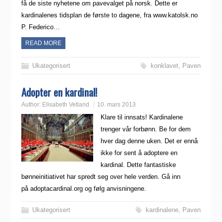
få de siste nyhetene om pavevalget på norsk. Dette er
kardinalenes tidsplan de første to dagene, fra www.katolsk.no
P. Federico…
READ MORE
Ukategorisert
konklavet
,
Paven
Adopter en kardinal!
Author:
Elisabeth Vetland
10. mars 2013
Klare til innsats! Kardinalene
trenger vår forbønn. Be for dem
hver dag denne uken. Det er ennå
ikke for sent å adoptere en
kardinal. Dette fantastiske
bønneinitiativet har spredt seg over hele verden. Gå inn
på adoptacardinal.org og følg anvisningene.
Ukategorisert
kardinalene
,
Paven