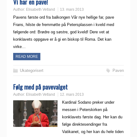
Vi har en pave!
Author:
Elisabeth Vetland
13. mars 2013
Pavens første ord fra balkongen Vår nye hellige far, pave
Frans, hilste de fremmøtte på Petersplassen i kveld med
følgende ord: Brødre og søstre, god kveld! Dere vet at
konklavets oppgave er å gi en biskop til Roma. Det kan
virke…
READ MORE
Ukategorisert
Paven
Følg med på pavevalget
Author:
Elisabeth Vetland
12. mars 2013
Kardinal Sodano preker under
messen i Peterskirken på
konklavets første dag. Her kan du
følge direktesendinger fra
Vatikanet, og her kan du hele tiden