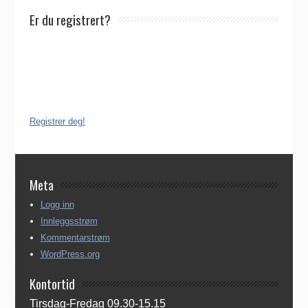
Er du registrert?
Det finnes ikke noe internasjonalt register over katolikker.
Derfor må katolikker som flytter til Norge, aktivt registrere seg
dersom de ønsker å være medlem av Den katolske kirke i
Norge. Å være registrert i Den katolske kirke i Norge koster
ingenting. Registreringen kan gjøres på tre ulike måter:
Registrer deg!
Meta
Logg inn
Innleggsstrøm
Kommentarstrøm
WordPress.org
Kontortid
Tirsdag-Fredag 09.30-15.15