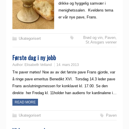
drikke og hyggelig samvær i
menighetssalen. Kveldens tema
er vår nye pave, Frans.
Brød og vin
,
Paven
,
Ukategorisert
St.Ansgars venner
Første dag i ny jobb
Author:
Elisabeth Vetland
14. mars 2013
Tre paver møtes! Noe av av det første pave Frans gjorde, var
å ringe pave emeritus Benedikt XVI. Torsdag 14.3 leder pave
Frans avslutningsmessen for konklavet kl. 17.00. Se den
direkte her Fredag kl. 11holder han audiens for kardinalene i…
READ MORE
Ukategorisert
Paven