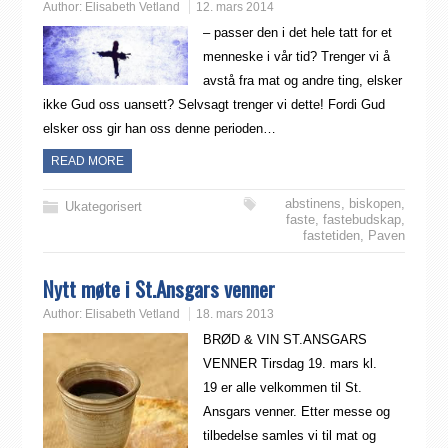
Author:
Elisabeth Vetland
12. mars 2014
– passer den i det hele tatt for et
menneske i vår tid? Trenger vi å
avstå fra mat og andre ting, elsker
ikke Gud oss uansett? Selvsagt trenger vi dette! Fordi Gud
elsker oss gir han oss denne perioden…
READ MORE
abstinens
,
biskopen
,
Ukategorisert
faste
,
fastebudskap
,
fastetiden
,
Paven
Nytt møte i St.Ansgars venner
Author:
Elisabeth Vetland
18. mars 2013
BRØD & VIN ST.ANSGARS
VENNER Tirsdag 19. mars kl.
19 er alle velkommen til St.
Ansgars venner. Etter messe og
tilbedelse samles vi til mat og