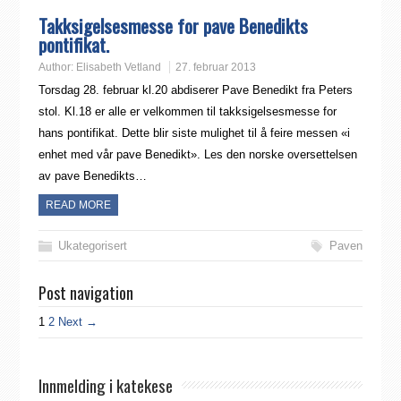
Takksigelsesmesse for pave Benedikts
pontifikat.
Author:
Elisabeth Vetland
27. februar 2013
Torsdag 28. februar kl.20 abdiserer Pave Benedikt fra Peters
stol. Kl.18 er alle er velkommen til takksigelsesmesse for
hans pontifikat. Dette blir siste mulighet til å feire messen «i
enhet med vår pave Benedikt». Les den norske oversettelsen
av pave Benedikts…
READ MORE
Ukategorisert
Paven
Post navigation
1
2
Next →
Innmelding i katekese