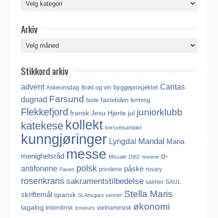
Kategorier
Arkiv
Arkiv
Stikkord arkiv
advent
Caritas
byggeprosjektet
Askeonsdag
Brød og vin
Farsund
dugnad
fastetiden
faste
ferming
Flekkefjord
juniorklubb
fransk
Jesu Hjerte
jul
kollekt
katekese
korsveisandakt
kunngjøringer
Mandal
Lyngdal
Maria
messe
o-
menighetsråd
Missale 1962
novene
polsk
antifonene
påske
prestene
rosary
Paven
rosenkrans
sakramentstilbedelse
salmer
SAUL
Stella Maris
skriftemål
spansk
St.Ansgars venner
økonomi
tagalog
tridentinsk
vietnamesisk
troskurs