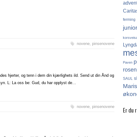
adven
Carita
ferming
junio
korsveis
novene
,
pinsenovene
Lyngd
me
p
Paven
rosen
des hjerter, og tenn i dem din kjærlighets ild. Send ut din Ånd og
s
SAUL
åsyn. L: La oss be: Gud, du har opplyst de…
Mari
økon
novene
,
pinsenovene
Er du 
Det finn
katolikk
Norge, 