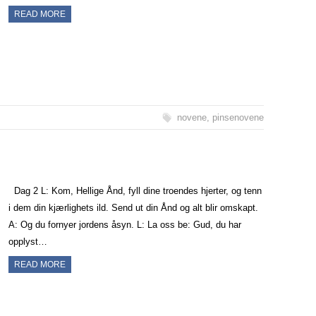
READ MORE
novene
,
pinsenovene
Dag 2 L: Kom, Hellige Ånd, fyll dine troendes hjerter, og tenn
i dem din kjærlighets ild. Send ut din Ånd og alt blir omskapt.
A: Og du fornyer jordens åsyn. L: La oss be: Gud, du har
opplyst…
READ MORE