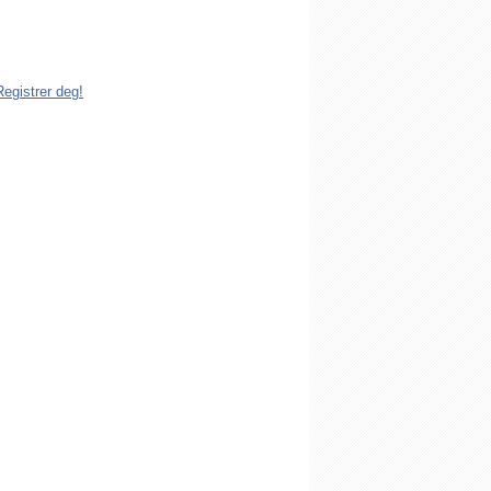
dlem av Den katolske kirke i Norge. Å
istrert i Den katolske kirke i Norge koster
g. Registreringen kan gjøres på tre ulike
Registrer deg!