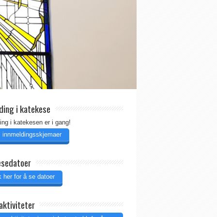
ding i katekese
ing i katekesen er i gang!
il innmeldingsskjemaer
esedatoer
 her for å se datoer
aktiviteter