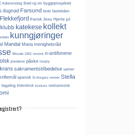
t
byggeprosjektet
Askeonsdag
Brød og vin
Farsund
s
dugnad
fastetiden
faste
Flekkefjord
fransk
Jesu Hjerte
jul
kollekt
katekese
rklubb
kunngjøringer
andakt
Mandal
al
Maria
menighetsråd
sse
o-antifonene
Missale 1962
novene
olsk
påske
prestene
rosary
krans
sakramentstilbedelse
salmer
Stella
kriftemål
spansk
St.Ansgars venner
s
tagalog
tridentinsk
vietnamesisk
troskurs
omi
registrert?
es ikke noe internasjonalt register over
er. Derfor må katolikker som flytter til
aktivt registrere seg dersom de ønsker å