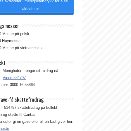
es aktiviteter i menigheten-trykk for å se
aktiviteter
gsmesser
00 Messe på polsk
00 Høymesse
00 Messe på vietnamesisk
ekt
Menigheten trenger ditt bidrag nå.
Vipps 534797
tonr. 3000.16.55864
gave-få skattefradrag
 - 534797 skattefradrag på kollekt,
 og støtte til Caritas
jeneste- gi en gave eller bli en fast giver her:
eneste