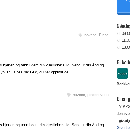
Fell
Sønda
kl. 09.
novene
,
Pinse
kl. 11.
kl. 13.
Gi koll
s hjerter, og tenn i dem din kjærlighets ild. Send ut din Ånd og
åsyn. L: La oss be: Gud, du har opplyst de…
Bankkon
novene
,
pinsenovene
Gi en 
- VIPPS
donasjon
- givert
s hjerter, og tenn i dem din kjærlighets ild. Send ut din Ånd og
Givertj