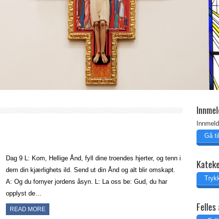
Innmel
Innmeld
Gå t
Dag 9 L: Kom, Hellige Ånd, fyll dine troendes hjerter, og tenn i
Katek
dem din kjærlighets ild. Send ut din Ånd og alt blir omskapt.
Trykk
A: Og du fornyer jordens åsyn. L: La oss be: Gud, du har
opplyst de…
Felles 
READ MORE