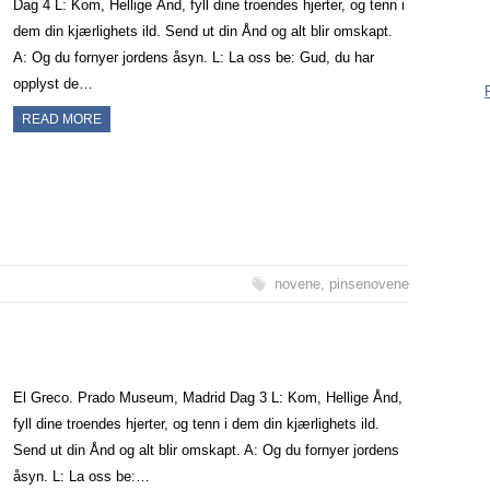
Dag 4 L: Kom, Hellige Ånd, fyll dine troendes hjerter, og tenn i
være me
dem din kjærlighets ild. Send ut din Ånd og alt blir omskapt.
være reg
A: Og du fornyer jordens åsyn. L: La oss be: Gud, du har
ingentin
opplyst de…
måter:
READ MORE
novene
,
pinsenovene
El Greco. Prado Museum, Madrid Dag 3 L: Kom, Hellige Ånd,
fyll dine troendes hjerter, og tenn i dem din kjærlighets ild.
Send ut din Ånd og alt blir omskapt. A: Og du fornyer jordens
åsyn. L: La oss be:…