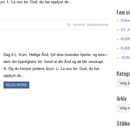
åsyn. L: La oss be: Gud, du har opplyst de…
Fem si
Eldre
novene
,
pinsenovene
ST. 
KUNN
KUNN
Dag 6 L: Kom, Hellige Ånd, fyll dine troendes hjerter, og tenn i
KUNN
dem din kjærlighets ild. Send ut din Ånd og alt blir omskapt.
A: Og du fornyer jordens åsyn. L: La oss be: Gud, du har
Katego
opplyst de…
Kategor
READ MORE
Arkiv
Arkiv
Stikko