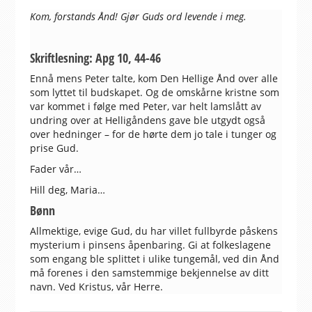
Kom, forstands Ånd! Gjør Guds ord levende i meg.
Skriftlesning: Apg 10, 44-46
Ennå mens Peter talte, kom Den Hellige Ånd over alle
som lyttet til budskapet. Og de omskårne kristne som
var kommet i følge med Peter, var helt lamslått av
undring over at Helligåndens gave ble utgydt også
over hedninger – for de hørte dem jo tale i tunger og
prise Gud.
Fader vår…
Hill deg, Maria…
Bønn
Allmektige, evige Gud, du har villet fullbyrde påskens
mysterium i pinsens åpenbaring. Gi at folkeslagene
som engang ble splittet i ulike tungemål, ved din Ånd
må forenes i den samstemmige bekjennelse av ditt
navn. Ved Kristus, vår Herre.