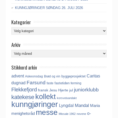
KUNNGJØRINGER SØNDAG 26. JULI 2026
Kategorier
Kategorier
Arkiv
Arkiv
Stikkord arkiv
advent
Caritas
byggeprosjektet
Askeonsdag
Brød og vin
Farsund
dugnad
fastetiden
faste
ferming
Flekkefjord
juniorklubb
fransk
Jesu Hjerte
jul
kollekt
katekese
korsveisandakt
kunngjøringer
Mandal
Lyngdal
Maria
messe
o-
menighetsråd
Missale 1962
novene