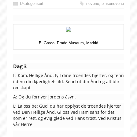
Ukategorisert
novene
,
pinsenovene
El Greco. Prado Museum, Madrid
Dag 3
L: Kom, Hellige Ånd, fyll dine troendes hjerter, og tenn
i dem din kjærlighets ild. Send ut din Ånd og alt blir
omskapt.
A: Og du fornyer jordens åsyn.
L: La oss be: Gud, du har opplyst de troendes hjerter
ved Den Hellige Ånd. Gi oss ved Ham sans for det
som er rett, og evig glede ved Hans trøst. Ved Kristus,
vår Herre.