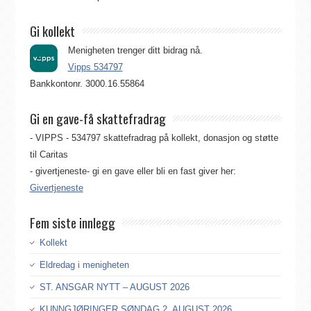
Gi kollekt
Menigheten trenger ditt bidrag nå.
Vipps 534797
Bankkontonr. 3000.16.55864
Gi en gave-få skattefradrag
- VIPPS - 534797 skattefradrag på kollekt, donasjon og støtte
til Caritas
- givertjeneste- gi en gave eller bli en fast giver her:
Givertjeneste
Fem siste innlegg
Kollekt
Eldredag i menigheten
ST. ANSGAR NYTT – AUGUST 2026
KUNNGJØRINGER SØNDAG 2. AUGUST 2026