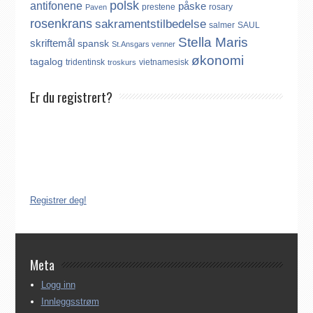
polsk
antifonene
påske
prestene
rosary
Paven
rosenkrans
sakramentstilbedelse
salmer
SAUL
Stella Maris
skriftemål
spansk
St.Ansgars venner
økonomi
tagalog
tridentinsk
vietnamesisk
troskurs
Er du registrert?
Det finnes ikke noe internasjonalt register over katolikker.
Derfor må katolikker som flytter til Norge, aktivt registrere seg
dersom de ønsker å være medlem av Den katolske kirke i
Norge. Å være registrert i Den katolske kirke i Norge koster
ingenting. Registreringen kan gjøres på tre ulike måter:
Registrer deg!
Meta
Logg inn
Innleggsstrøm