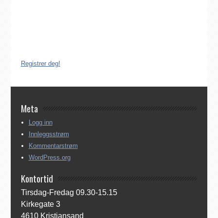
Det finnes ikke noe internasjonalt register over katolikker.
Derfor må katolikker som flytter til Norge, aktivt registrere seg
dersom de ønsker å være medlem av Den katolske kirke i
Norge. Å være registrert i Den katolske kirke i Norge koster
ingenting. Registreringen kan gjøres på tre ulike måter:
Registrer deg!
Meta
Logg inn
Innleggsstrøm
Kommentarstrøm
WordPress.org
Kontortid
Tirsdag-Fredag 09.30-15.15
Kirkegate 3
4610 Kristiansand