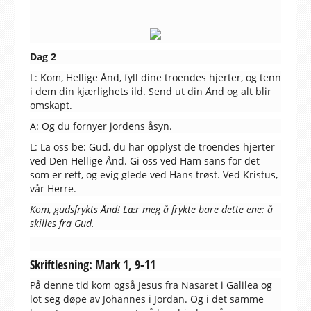
Dag 2
L: Kom, Hellige Ånd, fyll dine troendes hjerter, og tenn
i dem din kjærlighets ild. Send ut din Ånd og alt blir
omskapt.
A: Og du fornyer jordens åsyn.
L: La oss be: Gud, du har opplyst de troendes hjerter
ved Den Hellige Ånd. Gi oss ved Ham sans for det
som er rett, og evig glede ved Hans trøst. Ved Kristus,
vår Herre.
Kom, gudsfrykts Ånd! Lær meg å frykte bare dette ene: å
skilles fra Gud.
Skriftlesning: Mark 1, 9-11
På denne tid kom også Jesus fra Nasaret i Galilea og
lot seg døpe av Johannes i Jordan. Og i det samme