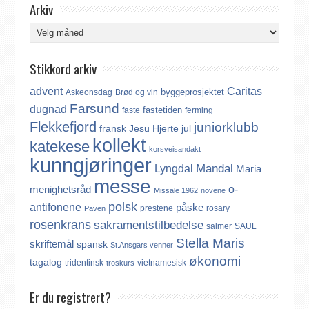
Arkiv
Arkiv
Stikkord arkiv
advent
Caritas
byggeprosjektet
Askeonsdag
Brød og vin
Farsund
dugnad
fastetiden
faste
ferming
Flekkefjord
juniorklubb
fransk
Jesu Hjerte
jul
kollekt
katekese
korsveisandakt
kunngjøringer
Mandal
Lyngdal
Maria
messe
o-
menighetsråd
Missale 1962
novene
polsk
antifonene
påske
prestene
rosary
Paven
rosenkrans
sakramentstilbedelse
salmer
SAUL
Stella Maris
skriftemål
spansk
St.Ansgars venner
økonomi
tagalog
tridentinsk
vietnamesisk
troskurs
Er du registrert?