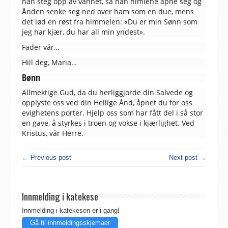
han steg opp av vannet, så han himlene åpne seg og
Ånden senke seg ned over ham som en due, mens
det lød en røst fra himmelen: «Du er min Sønn som
jeg har kjær, du har all min yndest».
Fader vår…
Hill deg, Maria…
Bønn
Allmektige Gud, da du herliggjorde din Salvede og
opplyste oss ved din Hellige Ånd, åpnet du for oss
evighetens porter. Hjelp oss som har fått del i så stor
en gave, å styrkes i troen og vokse i kjærlighet. Ved
Kristus, vår Herre.
← Previous post
Next post →
Innmelding i katekese
Innmelding i katekesen er i gang!
Gå til innmeldingsskjemaer