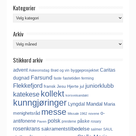
Kategorier
Kategorier
Arkiv
Arkiv
Stikkord arkiv
advent
Caritas
byggeprosjektet
Askeonsdag
Brød og vin
Farsund
dugnad
fastetiden
faste
ferming
Flekkefjord
juniorklubb
fransk
Jesu Hjerte
jul
kollekt
katekese
korsveisandakt
kunngjøringer
Mandal
Lyngdal
Maria
messe
o-
menighetsråd
Missale 1962
novene
polsk
antifonene
påske
prestene
rosary
Paven
rosenkrans
sakramentstilbedelse
salmer
SAUL