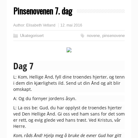
Pinsenovenen 7. dag
Author:
Elisabeth Vetland
12. mai 2016
Ukategorisert
novene
,
pinsenovene
Dag 7
L: Kom, Hellige Ånd, fyll dine troendes hjerter, og tenn
i dem din kjærlighets ild. Send ut din Ånd og alt blir
omskapt.
A: Og du fornyer jordens åsyn.
L: La oss be: Gud, du har opplyst de troendes hjerter
ved Den Hellige Ånd. Gi oss ved ham sans for det som
er rett, og evig glede ved hans trøst. Ved Kristus, vår
Herre.
Kom, råds Ånd! Hjelp meg å bruke de evner Gud har gitt