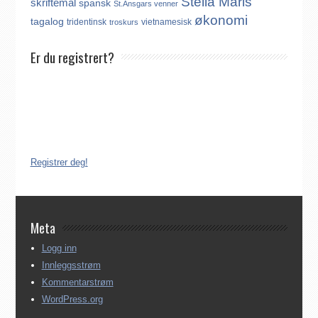
Stella Maris
skriftemål
spansk
St.Ansgars venner
økonomi
tagalog
tridentinsk
vietnamesisk
troskurs
Er du registrert?
Det finnes ikke noe internasjonalt register over katolikker.
Derfor må katolikker som flytter til Norge, aktivt registrere seg
dersom de ønsker å være medlem av Den katolske kirke i
Norge. Å være registrert i Den katolske kirke i Norge koster
ingenting. Registreringen kan gjøres på tre ulike måter:
Registrer deg!
Meta
Logg inn
Innleggsstrøm
Kommentarstrøm
WordPress.org