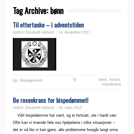
Tag Archive:
bønn
Til ettertanke – i adventstiden
Author:
Elisabeth Vetland
14. desember 2017
bønn
,
rosary
,
Ukategorisert
rosenkrans
Be rosenkrans for bispedømmet!
Author:
Elisabeth Vetland
26. mars 2015
Vårt bispedømme har vært, og er fortsatt, ute i hardt vær.
Ofte kan vi troende føle oss hjelpeløse i slike situasjoner –
det er så lite vi kan gjøre, alle problemene foregår langt unna