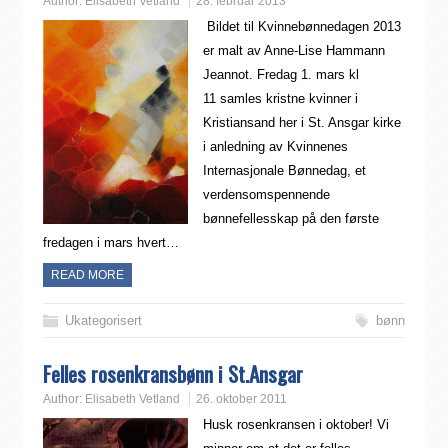
Author:
Elisabeth Vetland
28. februar 2013
Bildet til Kvinnebønnedagen 2013
er malt av Anne-Lise Hammann
Jeannot. Fredag 1. mars kl
11 samles kristne kvinner i
Kristiansand her i St. Ansgar kirke
i anledning av Kvinnenes
Internasjonale Bønnedag, et
verdensomspennende
bønnefellesskap på den første
fredagen i mars hvert…
READ MORE
Ukategorisert
bønn
Felles rosenkransbønn i St.Ansgar
Author:
Elisabeth Vetland
26. oktober 2011
Husk rosenkransen i oktober! Vi