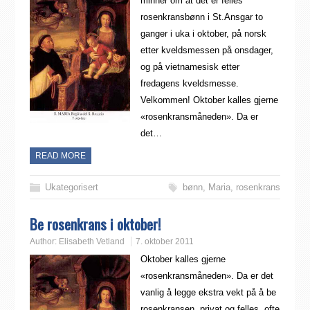
minner om at det er felles
rosenkransbønn i St.Ansgar to
ganger i uka i oktober, på norsk
etter kveldsmessen på onsdager,
og på vietnamesisk etter
fredagens kveldsmesse.
Velkommen! Oktober kalles gjerne
«rosenkransmåneden». Da er
det…
READ MORE
Ukategorisert
bønn
,
Maria
,
rosenkrans
Be rosenkrans i oktober!
Author:
Elisabeth Vetland
7. oktober 2011
Oktober kalles gjerne
«rosenkransmåneden». Da er det
vanlig å legge ekstra vekt på å be
rosenkransen, privat og felles, ofte