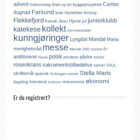
advent
Caritas
byggeprosjektet
Askeonsdag
Brød og vin
Farsund
dugnad
fastetiden
faste
ferming
Flekkefjord
juniorklubb
fransk
Jesu Hjerte
jul
kollekt
katekese
korsveisandakt
kunngjøringer
Mandal
Lyngdal
Maria
messe
o-
menighetsråd
Missale 1962
novene
polsk
antifonene
påske
prestene
rosary
Paven
rosenkrans
sakramentstilbedelse
salmer
SAUL
Stella Maris
skriftemål
spansk
St.Ansgars venner
økonomi
tagalog
tridentinsk
vietnamesisk
troskurs
Er du registrert?
Det finnes ikke noe internasjonalt register over katolikker.
Derfor må katolikker som flytter til Norge, aktivt registrere seg
dersom de ønsker å være medlem av Den katolske kirke i
Norge. Å være registrert i Den katolske kirke i Norge koster
ingenting. Registreringen kan gjøres på tre ulike måter: