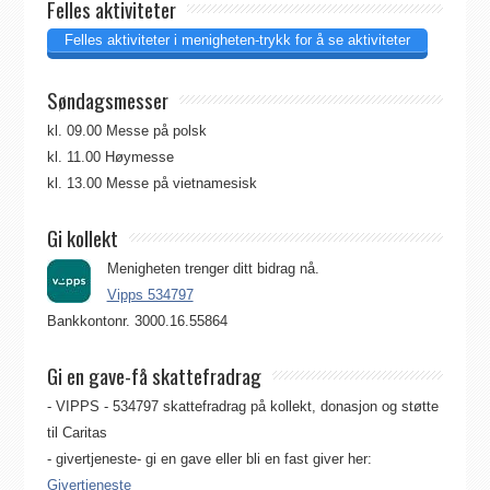
Felles aktiviteter
Felles aktiviteter i menigheten-trykk for å se aktiviteter
Søndagsmesser
kl. 09.00 Messe på polsk
kl. 11.00 Høymesse
kl. 13.00 Messe på vietnamesisk
Gi kollekt
Menigheten trenger ditt bidrag nå.
Vipps 534797
Bankkontonr. 3000.16.55864
Gi en gave-få skattefradrag
- VIPPS - 534797 skattefradrag på kollekt, donasjon og støtte
til Caritas
- givertjeneste- gi en gave eller bli en fast giver her:
Givertjeneste