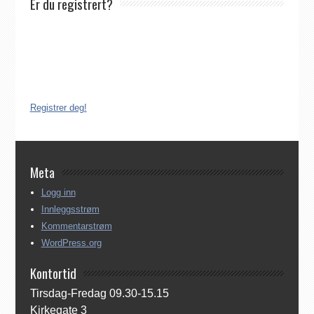
Er du registrert?
Det finnes ikke noe internasjonalt register over katolikker.
Derfor må katolikker som flytter til Norge, aktivt registrere seg
dersom de ønsker å være medlem av Den katolske kirke i
Norge. Å være registrert i Den katolske kirke i Norge koster
ingenting. Registreringen kan gjøres på tre ulike måter:
Registrer deg!
Meta
Logg inn
Innleggsstrøm
Kommentarstrøm
WordPress.org
Kontortid
Tirsdag-Fredag 09.30-15.15
Kirkegate 3