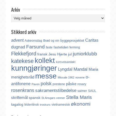
Arkiv
Arkiv
Stikkord arkiv
advent
Caritas
byggeprosjektet
Askeonsdag
Brød og vin
Farsund
dugnad
fastetiden
faste
ferming
Flekkefjord
juniorklubb
fransk
Jesu Hjerte
jul
kollekt
katekese
korsveisandakt
kunngjøringer
Mandal
Lyngdal
Maria
messe
o-
menighetsråd
Missale 1962
novene
polsk
antifonene
påske
prestene
rosary
Paven
rosenkrans
sakramentstilbedelse
salmer
SAUL
Stella Maris
skriftemål
spansk
St.Ansgars venner
økonomi
tagalog
tridentinsk
vietnamesisk
troskurs