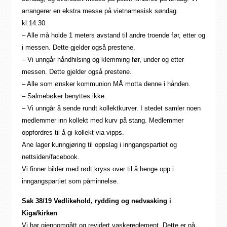
arrangerer en ekstra messe på vietnamesisk søndag.
kl.14.30.
– Alle må holde 1 meters avstand til andre troende før, etter og
i messen. Dette gjelder også prestene.
– Vi unngår håndhilsing og klemming før, under og etter
messen. Dette gjelder også prestene.
– Alle som ønsker kommunion MÅ motta denne i hånden.
– Salmebøker benyttes ikke.
– Vi unngår å sende rundt kollektkurver. I stedet samler noen
medlemmer inn kollekt med kurv på stang. Medlemmer
oppfordres til å gi kollekt via vipps.
Ane lager kunngjøring til oppslag i inngangspartiet og
nettsiden/facebook.
Vi finner bilder med rødt kryss over til å henge opp i
inngangspartiet som påminnelse.
Sak 38/19 Vedlikehold, rydding og nedvasking i
Kiga/kirken
Vi har gjennomgått og revidert vaskereglement. Dette er nå