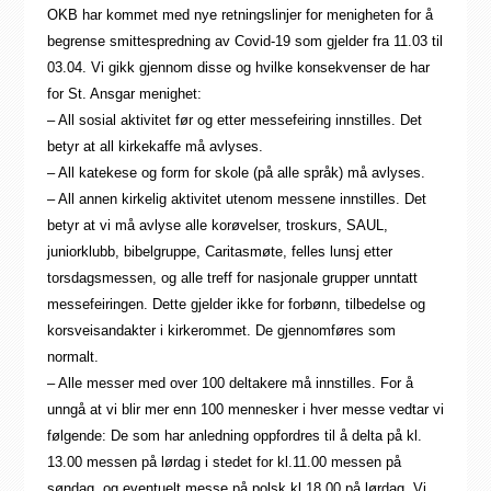
OKB har kommet med nye retningslinjer for menigheten for å
begrense smittespredning av Covid-19 som gjelder fra 11.03 til
03.04. Vi gikk gjennom disse og hvilke konsekvenser de har
for St. Ansgar menighet:
– All sosial aktivitet før og etter messefeiring innstilles. Det
betyr at all kirkekaffe må avlyses.
– All katekese og form for skole (på alle språk) må avlyses.
– All annen kirkelig aktivitet utenom messene innstilles. Det
betyr at vi må avlyse alle korøvelser, troskurs, SAUL,
juniorklubb, bibelgruppe, Caritasmøte, felles lunsj etter
torsdagsmessen, og alle treff for nasjonale grupper unntatt
messefeiringen. Dette gjelder ikke for forbønn, tilbedelse og
korsveisandakter i kirkerommet. De gjennomføres som
normalt.
– Alle messer med over 100 deltakere må innstilles. For å
unngå at vi blir mer enn 100 mennesker i hver messe vedtar vi
følgende: De som har anledning oppfordres til å delta på kl.
13.00 messen på lørdag i stedet for kl.11.00 messen på
søndag, og eventuelt messe på polsk kl.18.00 på lørdag. Vi