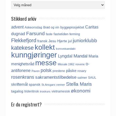
Arkiv
Stikkord arkiv
advent
Caritas
byggeprosjektet
Askeonsdag
Brød og vin
Farsund
dugnad
fastetiden
faste
ferming
Flekkefjord
juniorklubb
fransk
Jesu Hjerte
jul
kollekt
katekese
korsveisandakt
kunngjøringer
Mandal
Lyngdal
Maria
messe
o-
menighetsråd
Missale 1962
novene
polsk
antifonene
påske
prestene
rosary
Paven
rosenkrans
sakramentstilbedelse
salmer
SAUL
Stella Maris
skriftemål
spansk
St.Ansgars venner
økonomi
tagalog
tridentinsk
vietnamesisk
troskurs
Er du registrert?
Det finnes ikke noe internasjonalt register over katolikker.