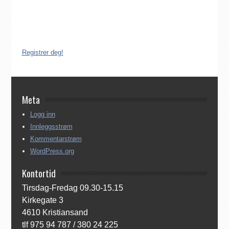
Derfor må katolikker som flytter til Norge, aktivt registrere seg
dersom de ønsker å være medlem av Den katolske kirke i
Norge. Å være registrert i Den katolske kirke i Norge koster
ingenting. Registreringen kan gjøres på tre ulike måter:
Registrer deg!
Meta
Logg inn
Innleggsstrøm
Kommentarstrøm
WordPress.org
Kontortid
Tirsdag-Fredag 09.30-15.15
Kirkegate 3
4610 Kristiansand
tlf 975 94 787 / 380 24 225