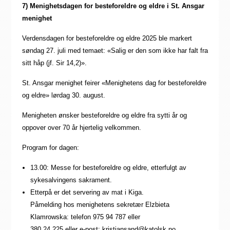
7) Menighetsdagen for besteforeldre og eldre i St. Ansgar
menighet
Verdensdagen for besteforeldre og eldre 2025 ble markert
søndag 27. juli med temaet: «Salig er den som ikke har falt fra
sitt håp (jf. Sir 14,2)».
St. Ansgar menighet feirer «Menighetens dag for besteforeldre
og eldre» lørdag 30. august.
Menigheten ønsker besteforeldre og eldre fra sytti år og
oppover over 70 år hjertelig velkommen.
Program for dagen:
13.00: Messe for besteforeldre og eldre, etterfulgt av
sykesalvingens sakrament.
Etterpå er det servering av mat i Kiga.
Påmelding hos menighetens sekretær Elzbieta
Klamrowska: telefon 975 94 787 eller
380 24 225 eller e-post: kristiansand@katolsk.no.