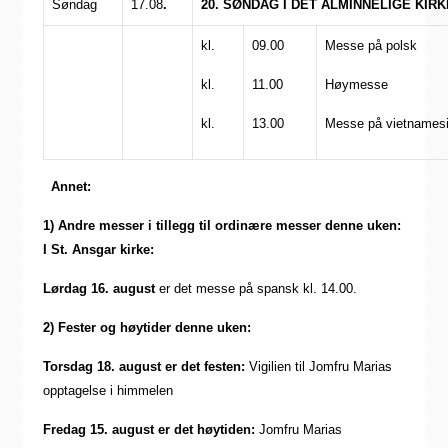
Søndag
17.08
.
20. SØNDAG I DET ALMINNELIGE KIR
kl.
09.00
Messe på polsk
kl.
11.00
Høymesse
kl.
13.00
Messe på vietnames
Annet:
1)
Andre messer i tillegg til ordinære messer denne uken:
I St. Ansgar kirke:
Lørdag 16. august
er det messe på spansk kl. 14.00.
2)
Fester og høytider denne uken:
Torsdag 18. august er det festen:
Vigilien til Jomfru Marias
opptagelse i himmelen
Fredag 15. august er det høytiden:
Jomfru Marias