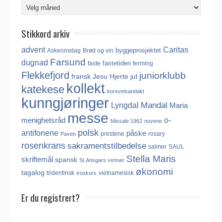
Arkiv
Stikkord arkiv
advent
Caritas
byggeprosjektet
Askeonsdag
Brød og vin
Farsund
dugnad
fastetiden
faste
ferming
Flekkefjord
juniorklubb
fransk
Jesu Hjerte
jul
kollekt
katekese
korsveisandakt
kunngjøringer
Mandal
Lyngdal
Maria
messe
o-
menighetsråd
Missale 1962
novene
polsk
antifonene
påske
prestene
rosary
Paven
rosenkrans
sakramentstilbedelse
salmer
SAUL
Stella Maris
skriftemål
spansk
St.Ansgars venner
økonomi
tagalog
tridentinsk
vietnamesisk
troskurs
Er du registrert?
Det finnes ikke noe internasjonalt register over katolikker.