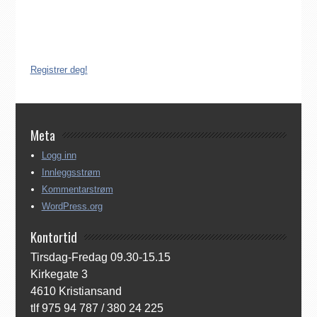
Derfor må katolikker som flytter til Norge, aktivt registrere seg
dersom de ønsker å være medlem av Den katolske kirke i
Norge. Å være registrert i Den katolske kirke i Norge koster
ingenting. Registreringen kan gjøres på tre ulike måter:
Registrer deg!
Meta
Logg inn
Innleggsstrøm
Kommentarstrøm
WordPress.org
Kontortid
Tirsdag-Fredag 09.30-15.15
Kirkegate 3
4610 Kristiansand
tlf 975 94 787 / 380 24 225