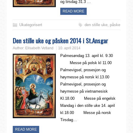
og tirsdag 31.3 …
READ MORE
Ukategorisert
den stille uke
,
påske
Den stille uke og påsken 2014 i St.Ansgar
Author:
Elisabeth Vetland
10. april 2014
Palmesøndag 13. april kl. 9.30
Messe på polsk kl 11.00
Palmevigsel, prosesjon og
høymesse på norsk kl.13.00
Palmevigsel, prosesjon og
høymesse på vietnamesisk
Kl.18.00 Messe på engelsk
Mandag i den stille uke 14. april
kl.18.00 Messe på norsk
Tirsdag…
READ MORE