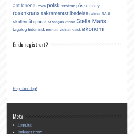
polsk
antifonene
påske
prestene
rosary
Paven
rosenkrans
sakramentstilbedelse
salmer
SAUL
Stella Maris
skriftemål
spansk
St.Ansgars venner
økonomi
tagalog
tridentinsk
vietnamesisk
troskurs
Er du registrert?
Det finnes ikke noe internasjonalt register over katolikker.
Derfor må katolikker som flytter til Norge, aktivt registrere seg
dersom de ønsker å være medlem av Den katolske kirke i
Norge. Å være registrert i Den katolske kirke i Norge koster
ingenting. Registreringen kan gjøres på tre ulike måter:
Registrer deg!
Meta
Logg inn
Innleggsstrøm