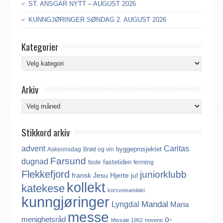
ST. ANSGAR NYTT – AUGUST 2026
KUNNGJØRINGER SØNDAG 2. AUGUST 2026
Kategorier
Kategorier
Arkiv
Arkiv
Stikkord arkiv
advent
Caritas
byggeprosjektet
Askeonsdag
Brød og vin
Farsund
dugnad
fastetiden
faste
ferming
Flekkefjord
juniorklubb
fransk
Jesu Hjerte
jul
kollekt
katekese
korsveisandakt
kunngjøringer
Mandal
Lyngdal
Maria
messe
o-
menighetsråd
Missale 1962
novene