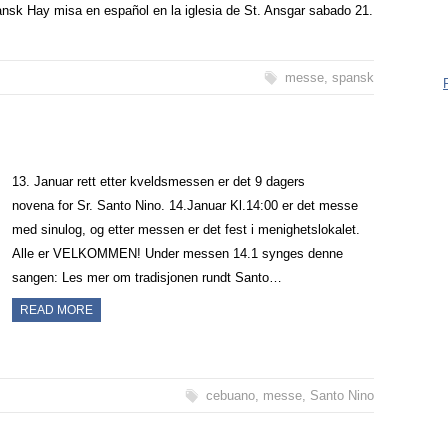
ansk Hay misa en español en la iglesia de St. Ansgar sabado 21.
være me
være reg
ingentin
messe
,
spansk
måter:
13. Januar rett etter kveldsmessen er det 9 dagers
novena for Sr. Santo Nino. 14.Januar Kl.14:00 er det messe
med sinulog, og etter messen er det fest i menighetslokalet.
Alle er VELKOMMEN! Under messen 14.1 synges denne
sangen: Les mer om tradisjonen rundt Santo…
READ MORE
cebuano
,
messe
,
Santo Nino