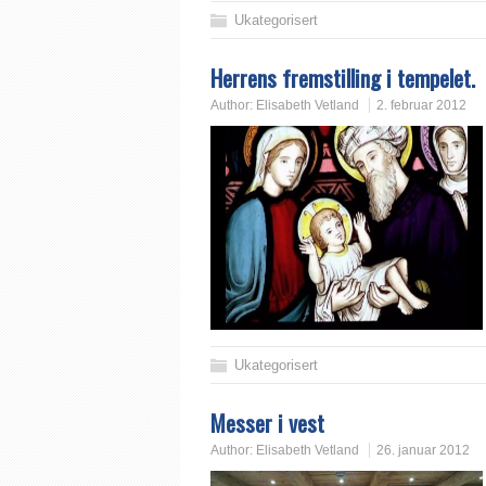
Ukategorisert
Herrens fremstilling i tempelet.
Author:
Elisabeth Vetland
2. februar 2012
Ukategorisert
Messer i vest
Author:
Elisabeth Vetland
26. januar 2012