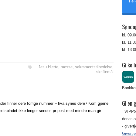
Fell
Sønda
kl. 09.
kl. 11.
kl. 13.
Gi koll
Jesu Hjerte
,
messe
,
sakramentstilbedelse
,
skriftemål
Bankkon
Gi en 
nder finner dere forrige nummer – hva synes dere? Kom gjerne
tsbladet ikke lenger sendes pr post med mindre man gir
- VIPPS
donasjon
- givert
Givertj