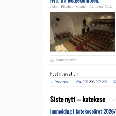
Nytt fra byggekomitéen.
Author:
Elisabeth Vetland
11. januar 2012
Ukategorisert
Post navigation
← Previous
1
…
294
295
296
297
298
…
3
Siste nytt – katekese
Innmelding i katekeseåret 2026/