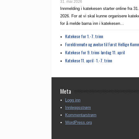
31. mai 2026
Innmelding i katekesen starter online fra 31
2026. For at vi skal kunne organisere kateke
for å melde barna inn i katekesen…
Katekese for 1.-7. trinn
Foreldremøte og øvelse til Først Hellige Kom
Katekese for 9. trinn: lørdag 11. april
Katekese 11. april : 1.-7. trinn
Meta
Logg inn
Innleggsstrøm
Kommentarstrøm
WordPress.org