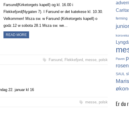
adven
Farsund(Kirketorgets kapell) og kl. 16.00 i
Carita
Flekkefjord(Nygaten 7). I Farsund er det katekese kl. 10.30.
ferming
Velkommen! Msza sw. w Farsund (Kirketorgets kapell) o
junio
godz.12 w sobota 28.1 Msza sw. we…
READ MORE
korsveis
Lyngd
me
p
Paven
Farsund
,
Flekkefjord
,
messe
,
polsk
rosen
s
SAUL
Mari
økon
dag 22. januar kl 16
Er du 
messe
,
polsk
Det finn
katolikk
Norge, 