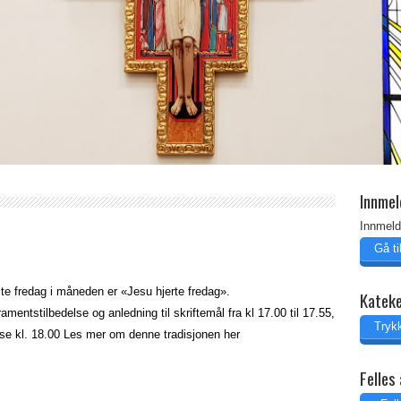
Innmel
Innmeld
Gå t
te fredag i måneden er «Jesu hjerte fredag».
Katek
amentstilbedelse og anledning til skriftemål fra kl 17.00 til 17.55,
Trykk
e kl. 18.00 Les mer om denne tradisjonen her
Felles 