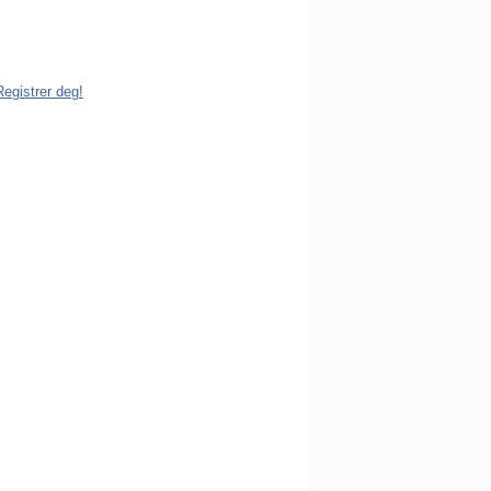
dlem av Den katolske kirke i Norge. Å
istrert i Den katolske kirke i Norge koster
g. Registreringen kan gjøres på tre ulike
Registrer deg!