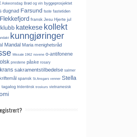
t
byggeprosjektet
Askeonsdag
Brød og vin
Farsund
s
dugnad
fastetiden
faste
Flekkefjord
fransk
Jesu Hjerte
jul
kollekt
katekese
rklubb
kunngjøringer
andakt
Mandal
al
Maria
menighetsråd
sse
o-antifonene
Missale 1962
novene
olsk
påske
prestene
rosary
krans
sakramentstilbedelse
salmer
Stella
kriftemål
spansk
St.Ansgars venner
s
tagalog
tridentinsk
vietnamesisk
troskurs
omi
registrert?
es ikke noe internasjonalt register over
er. Derfor må katolikker som flytter til
aktivt registrere seg dersom de ønsker å