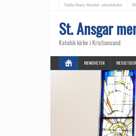
Stella Maris Mandal- utleielokaler
B
St. Ansgar me
Katolsk kirke i Kristiansand
MENIGHETEN
MESSETIDE