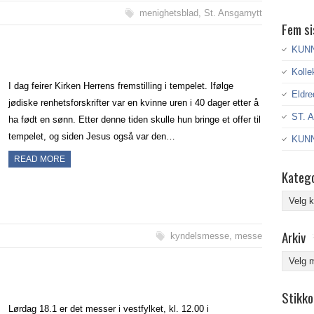
menighetsblad
,
St. Ansgarnytt
Fem si
KUNN
Kolle
I dag feirer Kirken Herrens fremstilling i tempelet. Ifølge
Eldre
jødiske renhetsforskrifter var en kvinne uren i 40 dager etter å
ST. 
ha født en sønn. Etter denne tiden skulle hun bringe et offer til
tempelet, og siden Jesus også var den…
KUNN
READ MORE
Katego
Kategor
Arkiv
kyndelsmesse
,
messe
Arkiv
Stikko
Lørdag 18.1 er det messer i vestfylket, kl. 12.00 i