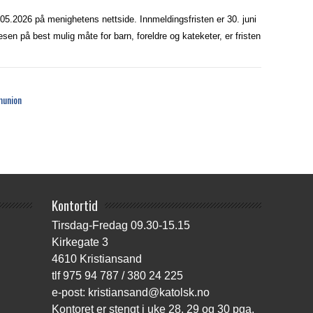
.05.2026 på menighetens nettside. Innmeldingsfristen er 30. juni
sen på best mulig måte for barn, foreldre og kateketer, er fristen
munion
Kontortid
Tirsdag-Fredag 09.30-15.15
Kirkegate 3
4610 Kristiansand
tlf 975 94 787 / 380 24 225
e-post: kristiansand@katolsk.no
Kontoret er stengt i uke 28, 29 og 30 pga.