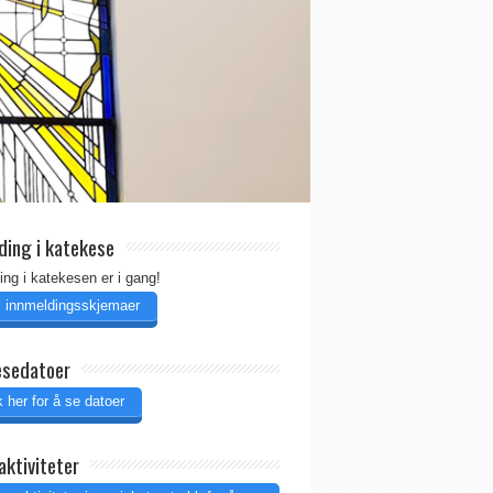
ding i katekese
ing i katekesen er i gang!
il innmeldingsskjemaer
esedatoer
 her for å se datoer
aktiviteter