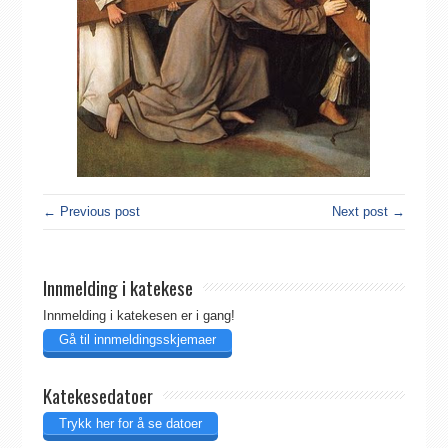
← Previous post
Next post →
Innmelding i katekese
Innmelding i katekesen er i gang!
Gå til innmeldingsskjemaer
Katekesedatoer
Trykk her for å se datoer