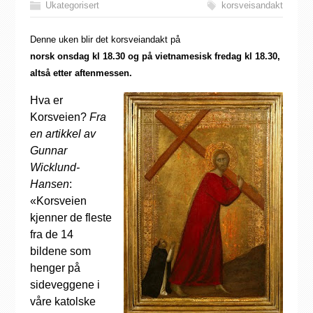
Ukategorisert
korsveisandakt
Denne uken blir det korsveiandakt på
norsk onsdag kl 18.30 og på vietnamesisk fredag kl 18.30,
altså etter aftenmessen.
Hva er
Korsveien?
Fra
en artikkel av
Gunnar
Wicklund-
Hansen
:
«Korsveien
kjenner de fleste
fra de 14
bildene som
henger på
sideveggene i
våre katolske