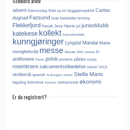
Stikkord arkiv
advent
Caritas
byggeprosjektet
Askeonsdag
Brød og vin
Farsund
dugnad
fastetiden
faste
ferming
Flekkefjord
juniorklubb
fransk
Jesu Hjerte
jul
kollekt
katekese
korsveisandakt
kunngjøringer
Mandal
Lyngdal
Maria
messe
o-
menighetsråd
Missale 1962
novene
polsk
antifonene
påske
prestene
rosary
Paven
rosenkrans
sakramentstilbedelse
salmer
SAUL
Stella Maris
skriftemål
spansk
St.Ansgars venner
økonomi
tagalog
tridentinsk
vietnamesisk
troskurs
Er du registrert?
Det finnes ikke noe internasjonalt register over katolikker.
Derfor må katolikker som flytter til Norge, aktivt registrere seg
dersom de ønsker å være medlem av Den katolske kirke i
Norge. Å være registrert i Den katolske kirke i Norge koster