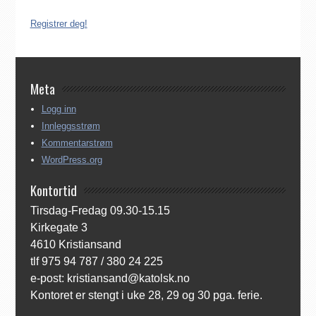
ingenting. Registreringen kan gjøres på tre ulike måter:
Registrer deg!
Meta
Logg inn
Innleggsstrøm
Kommentarstrøm
WordPress.org
Kontortid
Tirsdag-Fredag 09.30-15.15
Kirkegate 3
4610 Kristiansand
tlf 975 94 787 / 380 24 225
e-post: kristiansand@katolsk.no
Kontoret er stengt i uke 28, 29 og 30 pga. ferie.