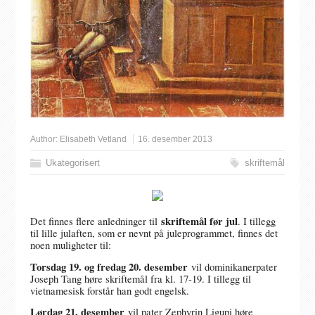
Author:
Elisabeth Vetland
16. desember 2013
Ukategorisert
skriftemål
skriftemål før jul
Det finnes flere anledninger til
. I tillegg
til lille julaften, som er nevnt på juleprogrammet, finnes det
noen muligheter til:
Torsdag 19. og fredag 20. desember
vil dominikanerpater
Joseph Tang høre skriftemål fra kl. 17-19. I tillegg til
vietnamesisk forstår han godt engelsk.
Lørdag 21. desember
vil pater Zephyrin Ligupi høre