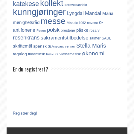
kollekt
katekese
korsveisandakt
kunngjøringer
Mandal
Lyngdal
Maria
messe
o-
menighetsråd
Missale 1962
novene
polsk
antifonene
påske
prestene
rosary
Paven
rosenkrans
sakramentstilbedelse
salmer
SAUL
Stella Maris
skriftemål
spansk
St.Ansgars venner
økonomi
tagalog
tridentinsk
vietnamesisk
troskurs
Er du registrert?
Det finnes ikke noe internasjonalt register over katolikker.
Derfor må katolikker som flytter til Norge, aktivt registrere seg
dersom de ønsker å være medlem av Den katolske kirke i
Norge. Å være registrert i Den katolske kirke i Norge koster
ingenting. Registreringen kan gjøres på tre ulike måter:
Registrer deg!