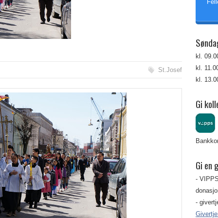
Fell
Sønda
kl. 09.
kl. 11.
St.Josef
kl. 13.
Gi koll
Bankkon
Gi en 
- VIPPS
donasjon
- givert
Givertj