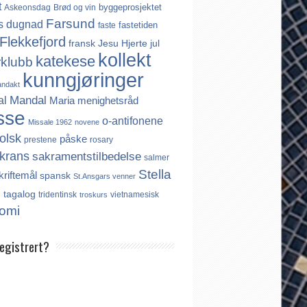
t
byggeprosjektet
Askeonsdag
Brød og vin
Farsund
s
dugnad
fastetiden
faste
Flekkefjord
fransk
Jesu Hjerte
jul
kollekt
katekese
rklubb
kunngjøringer
andakt
Mandal
al
Maria
menighetsråd
sse
o-antifonene
Missale 1962
novene
olsk
påske
prestene
rosary
krans
sakramentstilbedelse
salmer
Stella
kriftemål
spansk
St.Ansgars venner
s
tagalog
tridentinsk
vietnamesisk
troskurs
omi
registrert?
es ikke noe internasjonalt register over
er. Derfor må katolikker som flytter til
aktivt registrere seg dersom de ønsker å