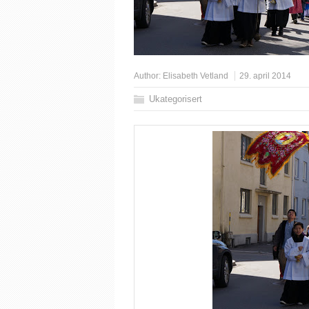
Author:
Elisabeth Vetland
29. april 2014
Ukategorisert