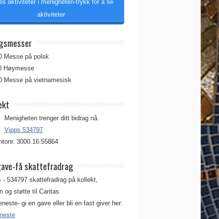
es aktiviteter i menigheten-trykk for å se
aktiviteter
gsmesser
00 Messe på polsk
00 Høymesse
00 Messe på vietnamesisk
ekt
Menigheten trenger ditt bidrag nå.
Vipps 534797
tonr. 3000.16.55864
gave-få skattefradrag
 - 534797 skattefradrag på kollekt,
 og støtte til Caritas
jeneste- gi en gave eller bli en fast giver her:
eneste