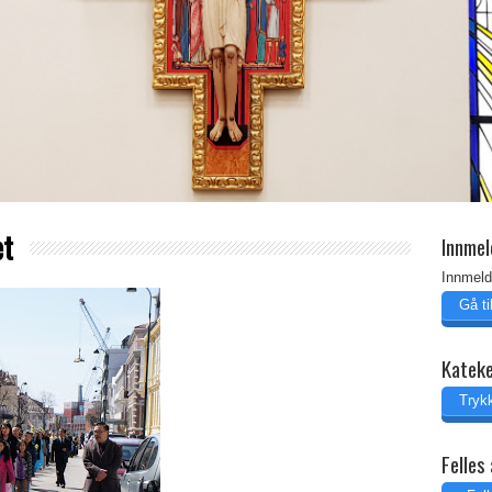
et
Innmel
Innmeld
Gå t
Katek
Trykk
Felles 