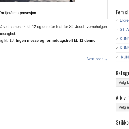
Fem si
Fra fjorårets prosesjon
Eldre
 vietnamesisk kl. 12 og deretter fest for St. Josef, vernehelgen
ST. 
 menighet.
KUNN
ig kl. 18.
Ingen messe og formiddagstreff kl. 11 denne
KUNN
KUNN
Next post →
Katego
Kategor
Arkiv
Arkiv
Stikko