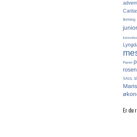
adven
Carita
ferming
junio
korsveis
Lyngd
me
p
Paven
rosen
s
SAUL
Mari
økon
Er du 
Det finn
katolikk
Norge, 