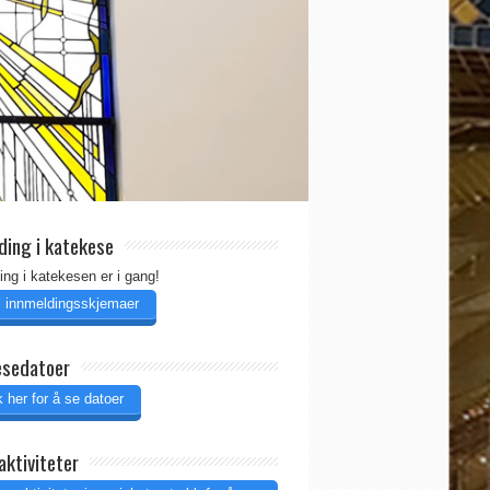
ding i katekese
ing i katekesen er i gang!
il innmeldingsskjemaer
esedatoer
 her for å se datoer
aktiviteter