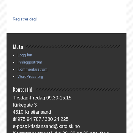
Norge. Å være registrert i Den katolske kirke i Norge koster
ingenting. Registreringen kan gjøres på tre ulike måter:
Registrer deg!
Meta
Logg inn
Innleggsstrøm
Kommentarstrøm
WordPress.org
Kontortid
Tirsdag-Fredag 09.30-15.15
Kirkegate 3
4610 Kristiansand
tlf 975 94 787 / 380 24 225
e-post: kristiansand@katolsk.no