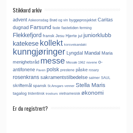
Stikkord arkiv
advent
Caritas
byggeprosjektet
Askeonsdag
Brød og vin
Farsund
dugnad
fastetiden
faste
ferming
Flekkefjord
juniorklubb
fransk
Jesu Hjerte
jul
kollekt
katekese
korsveisandakt
kunngjøringer
Mandal
Lyngdal
Maria
messe
o-
menighetsråd
Missale 1962
novene
polsk
antifonene
påske
prestene
rosary
Paven
rosenkrans
sakramentstilbedelse
salmer
SAUL
Stella Maris
skriftemål
spansk
St.Ansgars venner
økonomi
tagalog
tridentinsk
vietnamesisk
troskurs
Er du registrert?
Det finnes ikke noe internasjonalt register over katolikker.
Derfor må katolikker som flytter til Norge, aktivt registrere seg
dersom de ønsker å være medlem av Den katolske kirke i