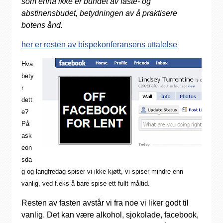
som ennå ikke er bundet av faste- og
abstinensbudet, betydningen av å praktisere
botens ånd.
her er resten av bispekonferansens uttalelse
Hva
bety
r
dett
e?
På
ask
eon
sda
g og langfredag spiser vi ikke kjøtt, vi spiser mindre enn
vanlig, ved f.eks å bare spise ett fullt måltid.
Resten av fasten avstår vi fra noe vi liker godt til
vanlig. Det kan være alkohol, sjokolade, facebook,