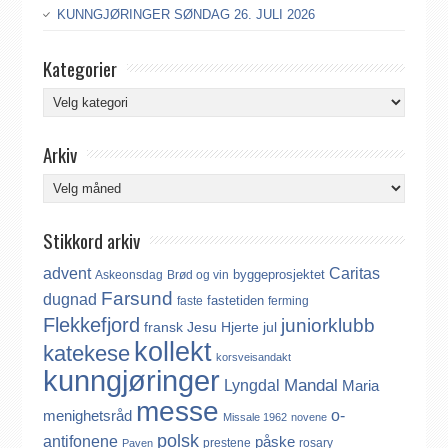
KUNNGJØRINGER SØNDAG 26. JULI 2026
Kategorier
Kategorier
Arkiv
Arkiv
Stikkord arkiv
advent
Caritas
byggeprosjektet
Askeonsdag
Brød og vin
Farsund
dugnad
fastetiden
faste
ferming
Flekkefjord
juniorklubb
fransk
Jesu Hjerte
jul
kollekt
katekese
korsveisandakt
kunngjøringer
Mandal
Lyngdal
Maria
messe
o-
menighetsråd
Missale 1962
novene
polsk
antifonene
påske
prestene
rosary
Paven