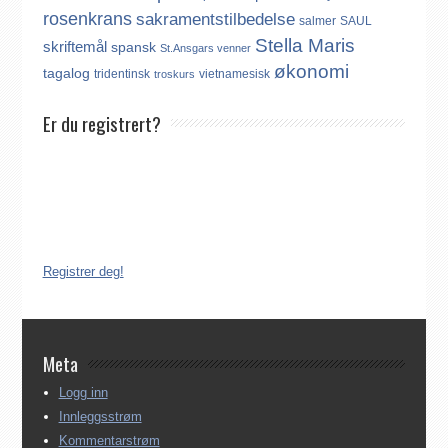
rosenkrans
sakramentstilbedelse
salmer
SAUL
Stella Maris
skriftemål
spansk
St.Ansgars venner
økonomi
tagalog
tridentinsk
vietnamesisk
troskurs
Er du registrert?
Det finnes ikke noe internasjonalt register over katolikker.
Derfor må katolikker som flytter til Norge, aktivt registrere seg
dersom de ønsker å være medlem av Den katolske kirke i
Norge. Å være registrert i Den katolske kirke i Norge koster
ingenting. Registreringen kan gjøres på tre ulike måter:
Registrer deg!
Meta
Logg inn
Innleggsstrøm
Kommentarstrøm