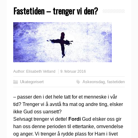
Fastetiden – trenger vi den?
Author:
Elisabeth Vetland
9. februar 2016
Ukategorisert
Askeonsdag
,
fastetiden
– passer den i det hele tatt for et menneske i vår
tid? Trenger vi å avstå fra mat og andre ting, elsker
ikke Gud oss uansett?
Selvsagt trenger vi dette!
Fordi
Gud elsker oss gir
han oss denne perioden til ettertanke, omvendelse
og anger. Vi trenger å rydde plass for Ham i livet