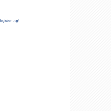
dlem av Den katolske kirke i Norge. Å
istrert i Den katolske kirke i Norge koster
g. Registreringen kan gjøres på tre ulike
Registrer deg!