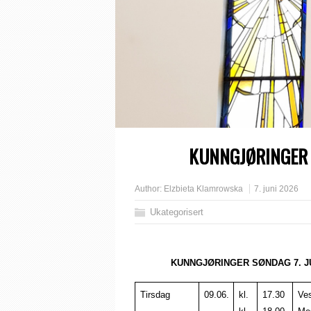
KUNNGJØRINGER SØN
Author:
Elzbieta Klamrowska
7. juni 2026
Ukategorisert
KUNNGJØRINGER SØNDAG 7. JUN
Tirsdag
09.06.
kl.
17.30
Ve