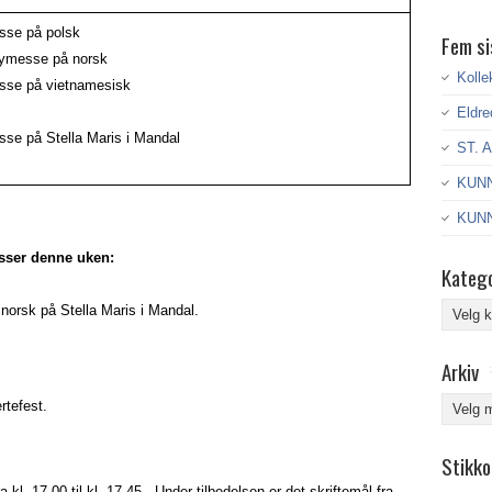
sse på polsk
Fem si
ymesse på norsk
Kolle
sse på vietnamesisk
Eldre
se på Stella Maris i Mandal
ST. 
KUNN
KUNN
esser denne uken:
Katego
Kategor
norsk på Stella Maris i Mandal.
Arkiv
Arkiv
rtefest.
Stikko
 kl. 17.00 til kl. 17.45. Under tilbedelsen er det skriftemål fra