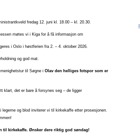
være me
være reg
ingentin
ministrantkveld fredag 12. juni kl. 18.00 – kl. 20.30.
måter:
 messen møtes vi i Kiga for å få informasjon om
res i Oslo i høstferien fra 2. – 4. oktober 2026.
holdning og god mat.
 menighetstur til Søgne i
Olav den helliges fotspor som er
tt klart, det er bare å forsynes seg – de ligger
 legeme og blod inviterer vi til kirkekaffe etter prosesjonen.
kommen!
 til kirkekaffe. Ønsker dere riktig god søndag!