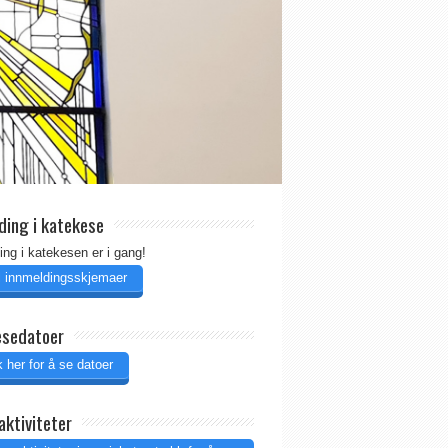
ding i katekese
ing i katekesen er i gang!
il innmeldingsskjemaer
esedatoer
 her for å se datoer
aktiviteter