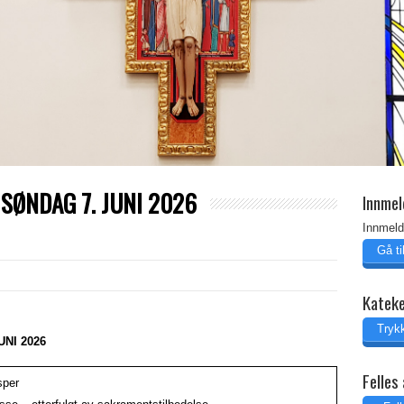
DAG 7. JUNI 2026
Innmel
Innmeld
Gå t
Katek
Trykk
I 2026
Felles 
sper