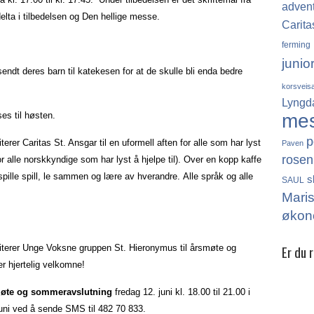
adven
 delta i tilbedelsen og Den hellige messe.
Carita
ferming
junio
 sendt deres barn til katekesen for at de skulle bli enda bedre
korsveis
Lyngd
me
es til høsten.
p
erer Caritas St. Ansgar til en uformell aften for alle som har lyst
Paven
rosen
r alle norskkyndige som har lyst å hjelpe til). Over en kopp kaffe
spille spill, le sammen og lære av hverandre. Alle språk og alle
s
SAUL
Mari
økon
Er du 
iterer Unge Voksne gruppen St. Hieronymus til årsmøte og
r hjertelig velkomne!
Det finn
katolikk
smøte og sommeravslutning
fredag 12. juni kl. 18.00 til 21.00 i
Norge, 
uni ved å sende SMS til 482 70 833.