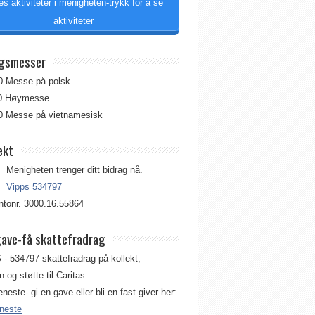
es aktiviteter i menigheten-trykk for å se
aktiviteter
gsmesser
00 Messe på polsk
00 Høymesse
00 Messe på vietnamesisk
ekt
Menigheten trenger ditt bidrag nå.
Vipps 534797
tonr. 3000.16.55864
gave-få skattefradrag
 - 534797 skattefradrag på kollekt,
 og støtte til Caritas
jeneste- gi en gave eller bli en fast giver her:
eneste