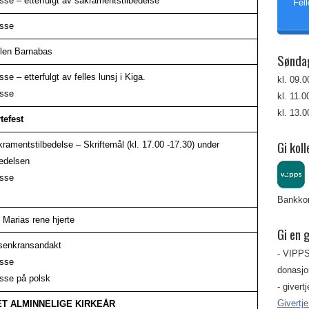
se – etterfulgt av sakramentstilbedelse
Fell
sse
len Barnabas
Sønda
se – etterfulgt av felles lunsj i Kiga.
kl. 09.
sse
kl. 11.
kl. 13.
tefest
Gi koll
ramentstilbedelse – Skriftemål (kl. 17.00 -17.30) under
bedelsen
sse
Bankkon
Marias rene hjerte
Gi en 
senkransandakt
- VIPPS
sse
donasjon
sse på polsk
- givert
Givertj
DET ALMINNELIGE KIRKEÅR