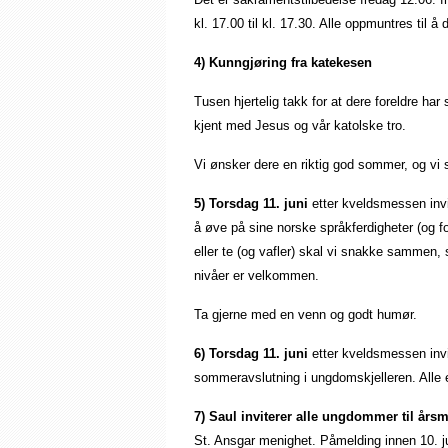
kl. 17.00 til kl. 17.30. Alle oppmuntres til å
4) Kunngjøring fra katekesen
Tusen hjertelig takk for at dere foreldre har
kjent med Jesus og vår katolske tro.
Vi ønsker dere en riktig god sommer, og vi s
5)
Torsdag 11. juni
etter kveldsmessen invit
å øve på sine norske språkferdigheter (og fo
eller te (og vafler) skal vi snakke sammen, 
nivåer er velkommen.
Ta gjerne med en venn og godt humør.
6) Torsdag 11. juni
etter kveldsmessen inv
sommeravslutning i ungdomskjelleren. Alle e
7)
Saul inviterer alle ungdommer til år
St. Ansgar menighet. Påmelding innen 10. j