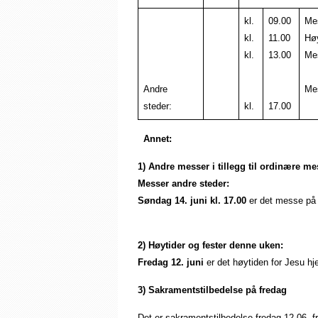
kl.
09.00
Me
kl.
11.00
Hø
kl.
13.00
Me
Andre
Mes
steder:
kl.
17.00
Annet:
1) Andre messer i tillegg til ordinære m
Messer andre steder:
Søndag 14. juni kl. 17.00
er det messe på 
2) Høytider og fester denne uken:
Fredag 12. juni
er det høytiden for Jesu hje
3) Sakramentstilbedelse på fredag
Det er sakramentstilbedelse fredag 12.06. fra