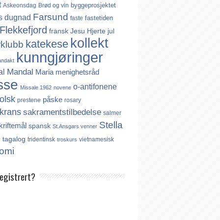
t
byggeprosjektet
Askeonsdag
Brød og vin
Farsund
s
dugnad
fastetiden
faste
Flekkefjord
fransk
Jesu Hjerte
jul
kollekt
katekese
rklubb
kunngjøringer
andakt
Mandal
al
Maria
menighetsråd
sse
o-antifonene
Missale 1962
novene
olsk
påske
prestene
rosary
krans
sakramentstilbedelse
salmer
Stella
kriftemål
spansk
St.Ansgars venner
s
tagalog
tridentinsk
vietnamesisk
troskurs
omi
registrert?
es ikke noe internasjonalt register over
er. Derfor må katolikker som flytter til
aktivt registrere seg dersom de ønsker å