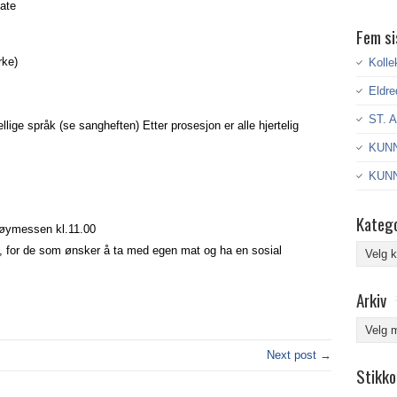
gate
Fem si
rke)
Kolle
Eldre
ST. 
lige språk (se sangheften) Etter prosesjon er alle hjertelig
KUNN
KUNN
Katego
 høymessen kl.11.00
Kategor
a, for de som ønsker å ta med egen mat og ha en sosial
Arkiv
Arkiv
Next post →
Stikko