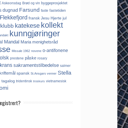
t
byggeprosjektet
Askeonsdag
Brød og vin
Farsund
s
dugnad
fastetiden
faste
Flekkefjord
fransk
Jesu Hjerte
jul
kollekt
katekese
rklubb
kunngjøringer
andakt
Mandal
al
Maria
menighetsråd
sse
o-antifonene
Missale 1962
novene
olsk
påske
prestene
rosary
krans
sakramentstilbedelse
salmer
Stella
kriftemål
spansk
St.Ansgars venner
s
tagalog
tridentinsk
vietnamesisk
troskurs
omi
registrert?
es ikke noe internasjonalt register over
er. Derfor må katolikker som flytter til
aktivt registrere seg dersom de ønsker å