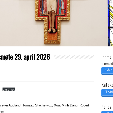
smøte 29. april 2026
Innmel
Innmeld
Gå t
Katek
Last ned
Trykk
Felles 
, Jocelyn Augland, Tomasz Stachewicz, Xuat Minh Dang, Robert
men