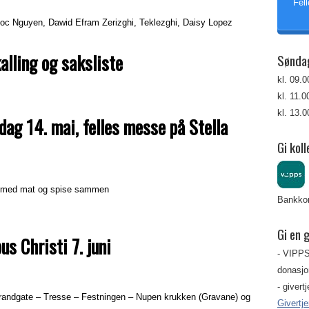
Fell
Ngoc Nguyen, Dawid Efram Zerizghi, Teklezghi, Daisy Lopez
alling og saksliste
Sønda
kl. 09.
kl. 11.
kl. 13.
ag 14. mai, felles messe på Stella
Gi koll
 ta med mat og spise sammen
Bankkon
Gi en 
us Christi 7. juni
- VIPPS
donasjon
- givert
randgate – Tresse – Festningen – Nupen krukken (Gravane) og
Givertj