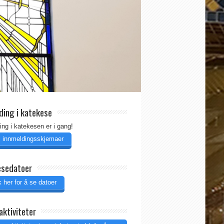
ding i katekese
ing i katekesen er i gang!
il innmeldingsskjemaer
esedatoer
 her for å se datoer
aktiviteter