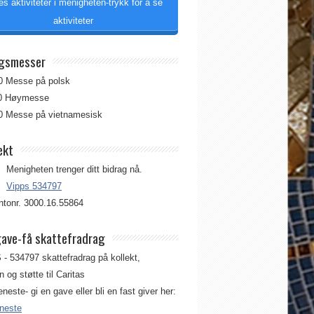
es aktiviteter i menigheten-trykk for å se
aktiviteter
gsmesser
00 Messe på polsk
00 Høymesse
00 Messe på vietnamesisk
ekt
Menigheten trenger ditt bidrag nå.
Vipps 534797
tonr. 3000.16.55864
gave-få skattefradrag
 - 534797 skattefradrag på kollekt,
 og støtte til Caritas
jeneste- gi en gave eller bli en fast giver her:
eneste