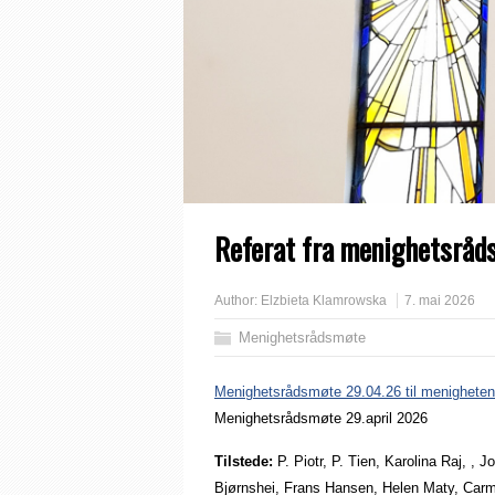
Referat fra menighetsråd
Author:
Elzbieta Klamrowska
7. mai 2026
Menighetsrådsmøte
Menighetsrådsmøte 29.04.26 til menigheten
Menighetsrådsmøte 29.april 2026
Tilstede:
P. Piotr, P. Tien, Karolina Raj, 
Bjørnshei, Frans Hansen, Helen Maty, Car