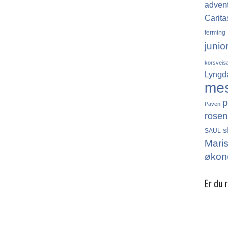
adven
Carita
ferming
junio
korsveis
Lyngd
me
p
Paven
rosen
s
SAUL
Mari
økon
Er du 
Det finn
katolikk
Norge, 