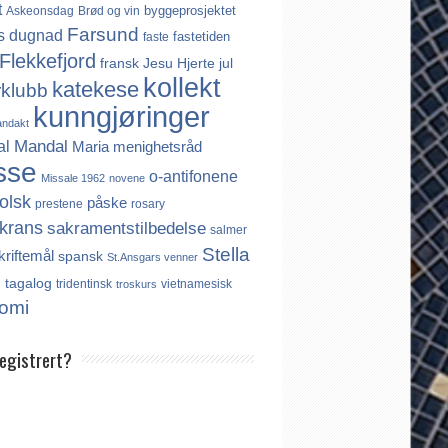
t
byggeprosjektet
Askeonsdag
Brød og vin
Farsund
s
dugnad
fastetiden
faste
Flekkefjord
fransk
Jesu Hjerte
jul
kollekt
katekese
rklubb
kunngjøringer
andakt
Mandal
al
Maria
menighetsråd
sse
o-antifonene
Missale 1962
novene
olsk
påske
prestene
rosary
krans
sakramentstilbedelse
salmer
Stella
kriftemål
spansk
St.Ansgars venner
s
tagalog
tridentinsk
vietnamesisk
troskurs
omi
registrert?
es ikke noe internasjonalt register over
er. Derfor må katolikker som flytter til
aktivt registrere seg dersom de ønsker å