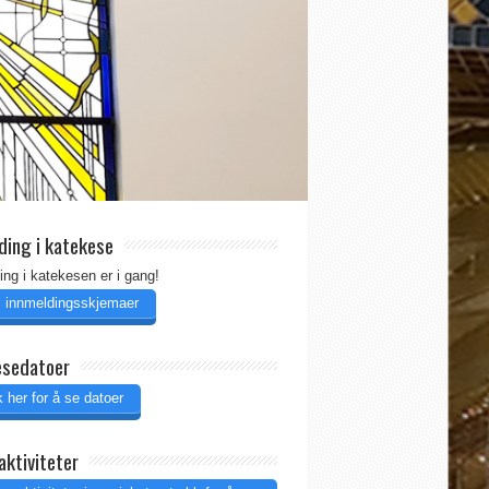
ding i katekese
ing i katekesen er i gang!
il innmeldingsskjemaer
esedatoer
 her for å se datoer
aktiviteter