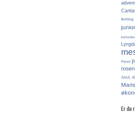
adven
Carita
ferming
junio
korsveis
Lyngd
me
p
Paven
rosen
s
SAUL
Mari
økon
Er du 
Det finn
katolikk
Norge, 