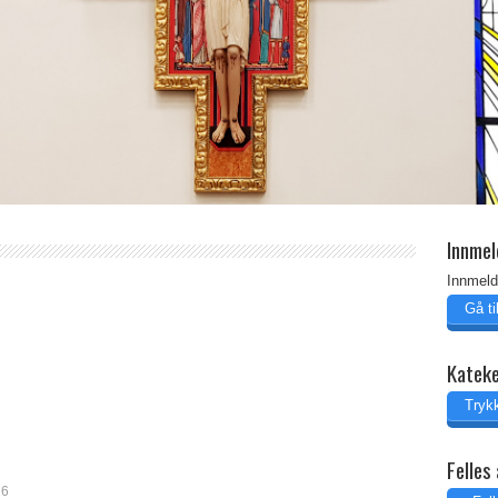
Innmel
Innmeld
Gå t
Katek
Trykk
Felles 
26