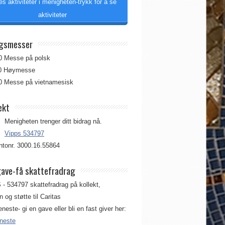
es aktiviteter i menigheten-trykk for å se
aktiviteter
gsmesser
00 Messe på polsk
00 Høymesse
00 Messe på vietnamesisk
ekt
Menigheten trenger ditt bidrag nå.
Vipps 534797
tonr. 3000.16.55864
gave-få skattefradrag
 - 534797 skattefradrag på kollekt,
 og støtte til Caritas
jeneste- gi en gave eller bli en fast giver her:
eneste