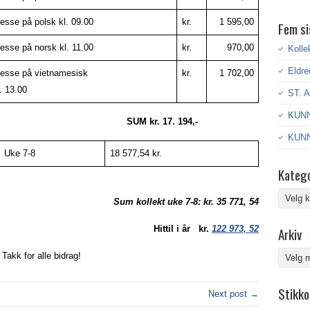
esse på polsk kl. 09.00
kr.
1 595,00
Fem si
esse på norsk kl. 11.00
kr.
970,00
Kolle
Eldre
esse på vietnamesisk
kr.
1 702,00
. 13.00
ST. 
KUNN
SUM kr. 17. 194,-
KUNN
Uke 7-8
18 577,54 kr.
Katego
Kategor
Sum kollekt uke 7-8: kr. 35 771, 54
Hittil i år kr.
122 973, 52
Arkiv
Arkiv
Takk for alle bidrag!
Stikko
Next post →