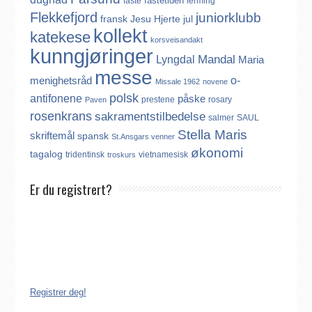
fastetiden
faste
ferming
Flekkefjord
juniorklubb
fransk
Jesu Hjerte
jul
kollekt
katekese
korsveisandakt
kunngjøringer
Mandal
Lyngdal
Maria
messe
o-
menighetsråd
Missale 1962
novene
polsk
antifonene
påske
prestene
rosary
Paven
rosenkrans
sakramentstilbedelse
salmer
SAUL
Stella Maris
skriftemål
spansk
St.Ansgars venner
økonomi
tagalog
tridentinsk
vietnamesisk
troskurs
Er du registrert?
Det finnes ikke noe internasjonalt register over katolikker.
Derfor må katolikker som flytter til Norge, aktivt registrere seg
dersom de ønsker å være medlem av Den katolske kirke i
Norge. Å være registrert i Den katolske kirke i Norge koster
ingenting. Registreringen kan gjøres på tre ulike måter:
Registrer deg!