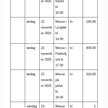
er 2025
fransk
kl.
16.00
lørdag
22.
Messe i
kr.
160,00
novemb
Lyngdal
er 2025
kl.
14.00
lørdag
22.
Messe i
kr.
800,00
novemb
Flekkefj
er 2025
ord kl.
17.00
lørdag
22.
Messe
kr.
624,00
novemb
på
er 2025
polsk
kl.
18.00
søndag
23.
Messe
kr.
2