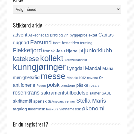
Arkiv
Stikkord arkiv
advent
Caritas
byggeprosjektet
Askeonsdag
Brød og vin
Farsund
dugnad
fastetiden
faste
ferming
Flekkefjord
juniorklubb
fransk
Jesu Hjerte
jul
kollekt
katekese
korsveisandakt
kunngjøringer
Mandal
Lyngdal
Maria
messe
o-
menighetsråd
Missale 1962
novene
polsk
antifonene
påske
prestene
rosary
Paven
rosenkrans
sakramentstilbedelse
salmer
SAUL
Stella Maris
skriftemål
spansk
St.Ansgars venner
økonomi
tagalog
tridentinsk
vietnamesisk
troskurs
Er du registrert?
Det finnes ikke noe internasjonalt register over katolikker.