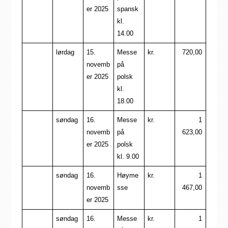
er 2025
spansk
kl.
14.00
lørdag
15.
Messe
kr.
720,00
novemb
på
er 2025
polsk
kl.
18.00
søndag
16.
Messe
kr.
1
novemb
på
623,00
er 2025
polsk
kl. 9.00
søndag
16.
Høyme
kr.
1
novemb
sse
467,00
er 2025
søndag
16.
Messe
kr.
1