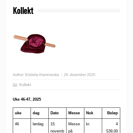
Kollekt
Author:
Elzbieta Klamrowska
29. desember 2025
Kollekt
Uke 46-47, 2025
uke
dag
Dato
Messe
Nok
Beløp
46
lørdag
15.
Messe
kr.
4
novemb
på
539,00