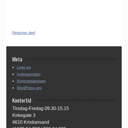
Derfor må katolikker som flytter til Norge, aktivt registrere seg
dersom de ønsker å være medlem av Den katolske kirke i
Norge. Å være registrert i Den katolske kirke i Norge koster
ingenting. Registreringen kan gjøres på tre ulike måter:
Registrer deg!
Meta
Logg inn
Innleggsstrøm
Kommentarstrøm
WordPress.org
Kontortid
Tirsdag-Fredag 09.30-15.15
Kirkegate 3
4610 Kristiansand