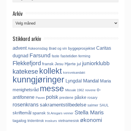
Arkiv
Arkiv
Stikkord arkiv
advent
Caritas
byggeprosjektet
Askeonsdag
Brød og vin
Farsund
dugnad
fastetiden
faste
ferming
Flekkefjord
juniorklubb
fransk
Jesu Hjerte
jul
kollekt
katekese
korsveisandakt
kunngjøringer
Mandal
Lyngdal
Maria
messe
o-
menighetsråd
Missale 1962
novene
polsk
antifonene
påske
prestene
rosary
Paven
rosenkrans
sakramentstilbedelse
salmer
SAUL
Stella Maris
skriftemål
spansk
St.Ansgars venner
økonomi
tagalog
tridentinsk
vietnamesisk
troskurs