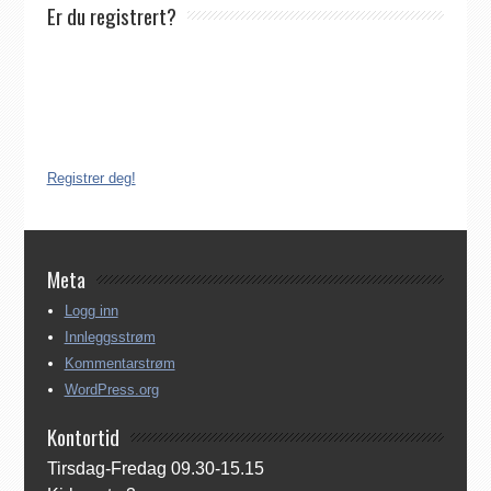
Er du registrert?
Det finnes ikke noe internasjonalt register over katolikker.
Derfor må katolikker som flytter til Norge, aktivt registrere seg
dersom de ønsker å være medlem av Den katolske kirke i
Norge. Å være registrert i Den katolske kirke i Norge koster
ingenting. Registreringen kan gjøres på tre ulike måter:
Registrer deg!
Meta
Logg inn
Innleggsstrøm
Kommentarstrøm
WordPress.org
Kontortid
Tirsdag-Fredag 09.30-15.15