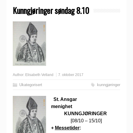
Kunngjøringer søndag 8.10
Author:
Elisabeth Vetland
7. oktober 2017
Ukategorisert
kunngjøringer
St. Ansgar
menighet
KUNNGJØRINGER
[08/10 – 15/10]
+
Messetider
: