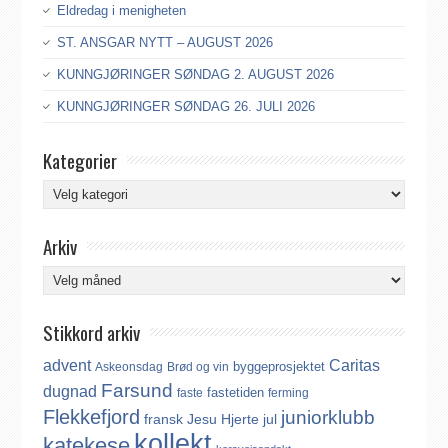
Eldredag i menigheten
ST. ANSGAR NYTT – AUGUST 2026
KUNNGJØRINGER SØNDAG 2. AUGUST 2026
KUNNGJØRINGER SØNDAG 26. JULI 2026
Kategorier
Kategorier
Arkiv
Arkiv
Stikkord arkiv
advent
Caritas
byggeprosjektet
Askeonsdag
Brød og vin
Farsund
dugnad
fastetiden
faste
ferming
Flekkefjord
juniorklubb
fransk
Jesu Hjerte
jul
kollekt
katekese