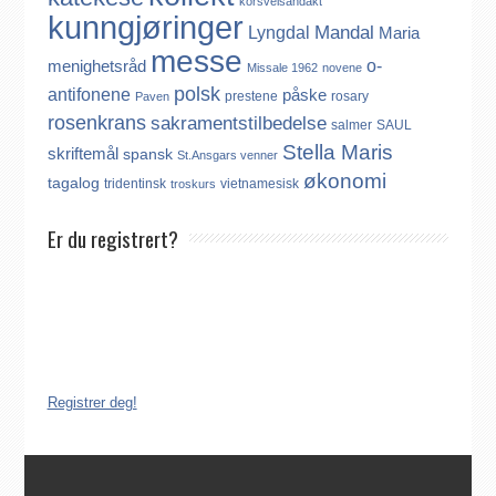
korsveisandakt
kunngjøringer
Mandal
Lyngdal
Maria
messe
o-
menighetsråd
Missale 1962
novene
polsk
antifonene
påske
prestene
rosary
Paven
rosenkrans
sakramentstilbedelse
salmer
SAUL
Stella Maris
skriftemål
spansk
St.Ansgars venner
økonomi
tagalog
tridentinsk
vietnamesisk
troskurs
Er du registrert?
Det finnes ikke noe internasjonalt register over katolikker.
Derfor må katolikker som flytter til Norge, aktivt registrere seg
dersom de ønsker å være medlem av Den katolske kirke i
Norge. Å være registrert i Den katolske kirke i Norge koster
ingenting. Registreringen kan gjøres på tre ulike måter:
Registrer deg!