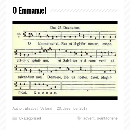
O Emmanuel
Author:
Elisabeth Vetland
23. desember 2017
Ukategorisert
advent
,
o-antifonene