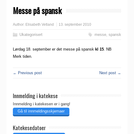
Messe på spansk
Author:
Elisabeth Vetland
13. september 2010
Ukategorisert
messe
,
spansk
Lørdag 18. september er det messe på spansk
kl 15
. NB
Merk tiden.
← Previous post
Next post →
Innmelding i katekese
Innmelding i katekesen er i gang!
Gå til innmeldingsskjemaer
Katekesedatoer