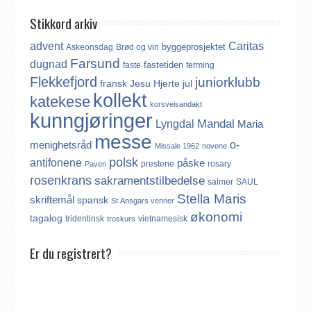
Stikkord arkiv
advent
Caritas
byggeprosjektet
Askeonsdag
Brød og vin
Farsund
dugnad
fastetiden
faste
ferming
Flekkefjord
juniorklubb
fransk
Jesu Hjerte
jul
kollekt
katekese
korsveisandakt
kunngjøringer
Mandal
Lyngdal
Maria
messe
o-
menighetsråd
Missale 1962
novene
polsk
antifonene
påske
prestene
rosary
Paven
rosenkrans
sakramentstilbedelse
salmer
SAUL
Stella Maris
skriftemål
spansk
St.Ansgars venner
økonomi
tagalog
tridentinsk
vietnamesisk
troskurs
Er du registrert?
Det finnes ikke noe internasjonalt register over katolikker.
Derfor må katolikker som flytter til Norge, aktivt registrere seg
dersom de ønsker å være medlem av Den katolske kirke i