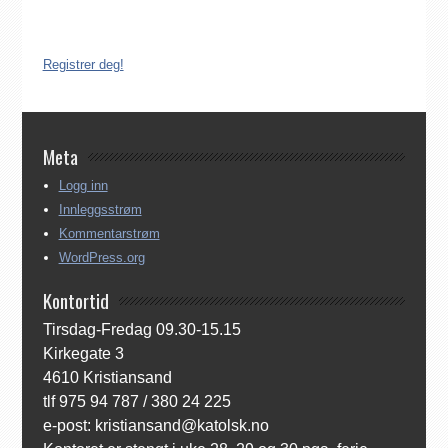
Norge. Å være registrert i Den katolske kirke i Norge koster
ingenting. Registreringen kan gjøres på tre ulike måter:
Registrer deg!
Meta
Logg inn
Innleggsstrøm
Kommentarstrøm
WordPress.org
Kontortid
Tirsdag-Fredag 09.30-15.15
Kirkegate 3
4610 Kristiansand
tlf 975 94 787 / 380 24 225
e-post: kristiansand@katolsk.no