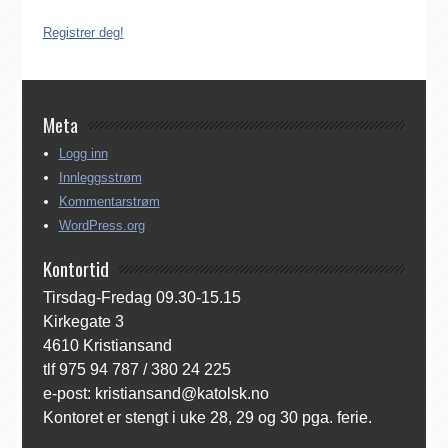
ingenting. Registreringen kan gjøres på tre ulike måter:
Registrer deg!
Meta
Logg inn
Innleggsstrøm
Kommentarstrøm
WordPress.org
Kontortid
Tirsdag-Fredag 09.30-15.15
Kirkegate 3
4610 Kristiansand
tlf 975 94 787 / 380 24 225
e-post: kristiansand@katolsk.no
Kontoret er stengt i uke 28, 29 og 30 pga. ferie.