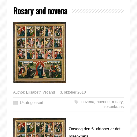
Rosary and novena
Author:
Elisabeth Vetland
3. oktober 2010
novena
,
novene
,
rosary
,
Ukategorisert
rosenkrans
Onsdag den 6. oktober er det
rosenkrans