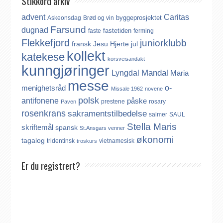
Stikkord arkiv
advent
Caritas
byggeprosjektet
Askeonsdag
Brød og vin
Farsund
dugnad
fastetiden
faste
ferming
Flekkefjord
juniorklubb
fransk
Jesu Hjerte
jul
kollekt
katekese
korsveisandakt
kunngjøringer
Mandal
Lyngdal
Maria
messe
o-
menighetsråd
Missale 1962
novene
polsk
antifonene
påske
prestene
rosary
Paven
rosenkrans
sakramentstilbedelse
salmer
SAUL
Stella Maris
skriftemål
spansk
St.Ansgars venner
økonomi
tagalog
tridentinsk
vietnamesisk
troskurs
Er du registrert?
Det finnes ikke noe internasjonalt register over katolikker.
Derfor må katolikker som flytter til Norge, aktivt registrere seg
dersom de ønsker å være medlem av Den katolske kirke i
Norge. Å være registrert i Den katolske kirke i Norge koster