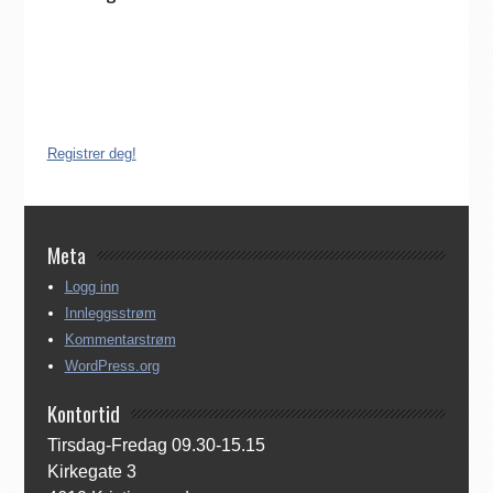
Det finnes ikke noe internasjonalt register over katolikker.
Derfor må katolikker som flytter til Norge, aktivt registrere seg
dersom de ønsker å være medlem av Den katolske kirke i
Norge. Å være registrert i Den katolske kirke i Norge koster
ingenting. Registreringen kan gjøres på tre ulike måter:
Registrer deg!
Meta
Logg inn
Innleggsstrøm
Kommentarstrøm
WordPress.org
Kontortid
Tirsdag-Fredag 09.30-15.15
Kirkegate 3