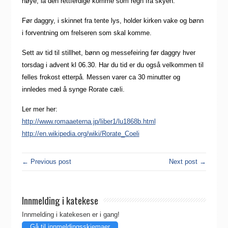
høye, la den rettferdige komme som regn fra skyen.
Før daggry, i skinnet fra tente lys, holder kirken vake og bønn
i forventning om frelseren som skal komme.
Sett av tid til stillhet, bønn og messefeiring før daggry hver
torsdag i advent kl 06.30. Har du tid er du også velkommen til
felles frokost etterpå. Messen varer ca 30 minutter og
innledes med å synge Rorate cæli.
Ler mer her:
http://www.romaaeterna.jp/liber1/lu1868b.html
http://en.wikipedia.org/wiki/Rorate_Coeli
← Previous post
Next post →
Innmelding i katekese
Innmelding i katekesen er i gang!
Gå til innmeldingsskjemaer