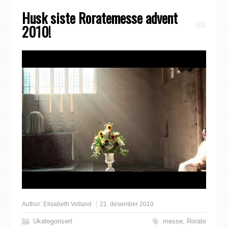
Husk siste Roratemesse advent
2010!
Author:
Elisabeth Vetland
21. desember 2010
Ukategorisert
messe
,
Rorate