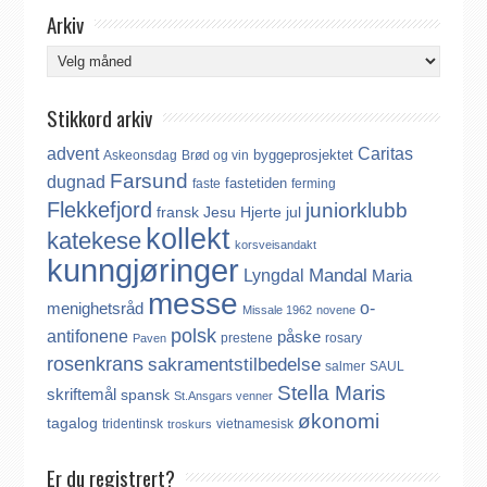
Arkiv
Arkiv
Stikkord arkiv
advent
Caritas
byggeprosjektet
Askeonsdag
Brød og vin
Farsund
dugnad
fastetiden
faste
ferming
Flekkefjord
juniorklubb
fransk
Jesu Hjerte
jul
kollekt
katekese
korsveisandakt
kunngjøringer
Mandal
Lyngdal
Maria
messe
o-
menighetsråd
Missale 1962
novene
polsk
antifonene
påske
prestene
rosary
Paven
rosenkrans
sakramentstilbedelse
salmer
SAUL
Stella Maris
skriftemål
spansk
St.Ansgars venner
økonomi
tagalog
tridentinsk
vietnamesisk
troskurs
Er du registrert?