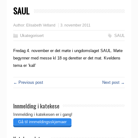
SAUL
Author:
Elisabeth Vetland
3. november 2011
Ukategorisert
SAUL
Fredag 4. november er det møte i ungdomslaget SAUL. Møte
begynner med messe kl 18 og deretter er det mat. Kveldens
tema er ’kall’
← Previous post
Next post →
Innmelding i katekese
Innmelding i katekesen er i gang!
Gå til innmeldingsskjemaer