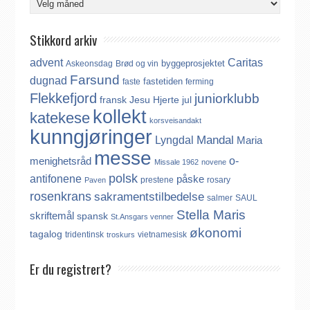
Stikkord arkiv
advent
Caritas
byggeprosjektet
Askeonsdag
Brød og vin
Farsund
dugnad
fastetiden
faste
ferming
Flekkefjord
juniorklubb
fransk
Jesu Hjerte
jul
kollekt
katekese
korsveisandakt
kunngjøringer
Mandal
Lyngdal
Maria
messe
o-
menighetsråd
Missale 1962
novene
polsk
antifonene
påske
prestene
rosary
Paven
rosenkrans
sakramentstilbedelse
salmer
SAUL
Stella Maris
skriftemål
spansk
St.Ansgars venner
økonomi
tagalog
tridentinsk
vietnamesisk
troskurs
Er du registrert?
Det finnes ikke noe internasjonalt register over katolikker.
Derfor må katolikker som flytter til Norge, aktivt registrere seg