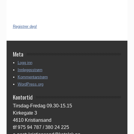
dersom de ønsker å være medlem av Den katolske kirke i
Norge. Å være registrert i Den katolske kirke i Norge koster
ingenting. Registreringen kan gjøres på tre ulike måter:
Registrer deg!
Meta
Logg inn
Innleggsstrøm
Kommentarstrøm
WordPress.org
Kontortid
Tirsdag-Fredag 09.30-15.15
Kirkegate 3
4610 Kristiansand
tlf 975 94 787 / 380 24 225