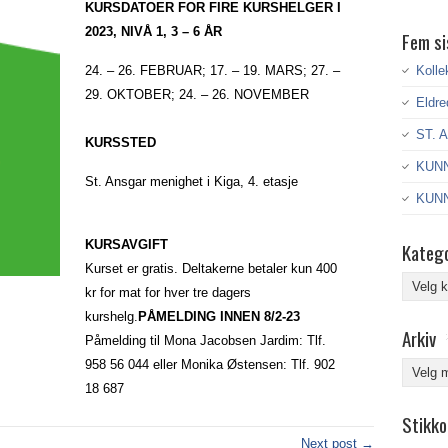
KURSDATOER FOR FIRE KURSHELGER I
2023, NIVÅ 1, 3 – 6 ÅR
Fem si
24. – 26. FEBRUAR; 17. – 19. MARS; 27. –
Kolle
29. OKTOBER; 24. – 26. NOVEMBER
Eldre
ST. 
KURSSTED
KUNN
St. Ansgar menighet i Kiga, 4. etasje
KUNN
KURSAVGIFT
Katego
Kurset er gratis. Deltakerne betaler kun 400
Kategor
kr for mat for hver tre dagers
kurshelg.
PÅMELDING INNEN 8/2-23
Arkiv
Påmelding til Mona Jacobsen Jardim: Tlf.
958 56 044 eller Monika Østensen: Tlf. 902
Arkiv
18 687
Stikko
Next post →