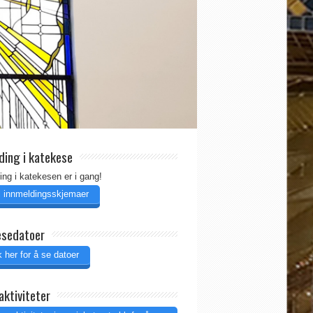
ding i katekese
ing i katekesen er i gang!
il innmeldingsskjemaer
esedatoer
 her for å se datoer
aktiviteter