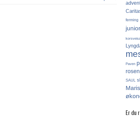
adven
Carita
ferming
junio
korsveis
Lyngd
me
p
Paven
rosen
s
SAUL
Mari
økon
Er du 
Det finn
katolikk
Norge, 