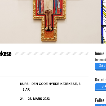
ekese
Innmel
Innmeld
Gå t
Katek
KURS I DEN GODE HYRDE KATEKESE, 3
Trykk
– 6 ÅR
Felles 
24. – 26. MARS 2023