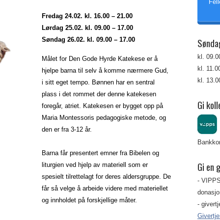
Fell
Fredag 24.02. kl. 16.00 – 21.00
Lørdag 25.02. kl. 09.00 – 17.00
Søndag 26.02. kl. 09.00 – 17.00
Sønda
kl. 09.
Målet for Den Gode Hyrde Katekese er å
kl. 11.
hjelpe barna til selv å komme nærmere Gud,
kl. 13.
i sitt eget tempo. Bønnen har en sentral
plass i det rommet der denne katekesen
Gi koll
foregår, atriet. Katekesen er bygget opp på
Maria Montessoris pedagogiske metode, og
den er fra 3-12 år.
Bankkon
Barna får presentert emner fra Bibelen og
Gi en 
liturgien ved hjelp av materiell som er
spesielt tilrettelagt for deres aldersgruppe. De
- VIPPS
får så velge å arbeide videre med materiellet
donasjon
og innholdet på forskjellige måter.
- givert
Givertj