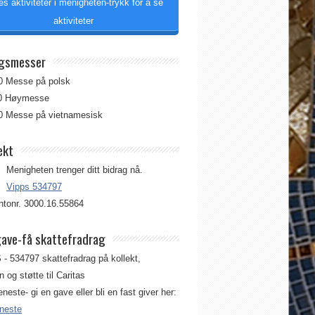
es aktiviteter i menigheten-trykk for å se
aktiviteter
gsmesser
00 Messe på polsk
00 Høymesse
00 Messe på vietnamesisk
ekt
Menigheten trenger ditt bidrag nå.
Vipps 534797
tonr. 3000.16.55864
gave-få skattefradrag
 - 534797 skattefradrag på kollekt,
 og støtte til Caritas
jeneste- gi en gave eller bli en fast giver her:
eneste