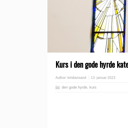
Kurs i den gode hyrde kat
Author:
kristiansand
13. januar 2023
den gode hyrde
,
kurs