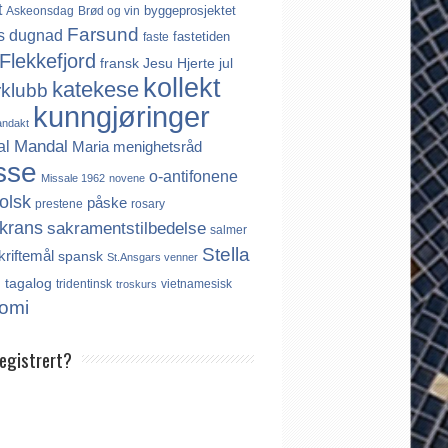
t
byggeprosjektet
Askeonsdag
Brød og vin
Farsund
s
dugnad
fastetiden
faste
Flekkefjord
fransk
Jesu Hjerte
jul
kollekt
katekese
rklubb
kunngjøringer
andakt
Mandal
al
Maria
menighetsråd
sse
o-antifonene
Missale 1962
novene
olsk
påske
prestene
rosary
krans
sakramentstilbedelse
salmer
Stella
kriftemål
spansk
St.Ansgars venner
s
tagalog
tridentinsk
vietnamesisk
troskurs
omi
registrert?
es ikke noe internasjonalt register over
er. Derfor må katolikker som flytter til
aktivt registrere seg dersom de ønsker å