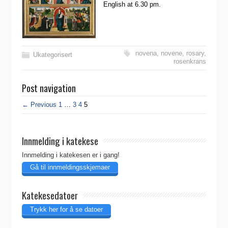
English at 6.30 pm.
novena
,
novene
,
rosary
,
Ukategorisert
rosenkrans
Post navigation
← Previous
1
…
3
4
5
Innmelding i katekese
Innmelding i katekesen er i gang!
Gå til innmeldingsskjemaer
Katekesedatoer
Trykk her for å se datoer