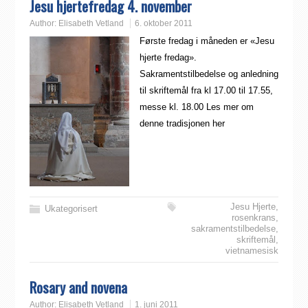
Jesu hjertefredag 4. november
Author:
Elisabeth Vetland
6. oktober 2011
Første fredag i måneden er «Jesu
hjerte fredag».
Sakramentstilbedelse og anledning
til skriftemål fra kl 17.00 til 17.55,
messe kl. 18.00 Les mer om
denne tradisjonen her
Jesu Hjerte
,
Ukategorisert
rosenkrans
,
sakramentstilbedelse
,
skriftemål
,
vietnamesisk
Rosary and novena
Author:
Elisabeth Vetland
1. juni 2011