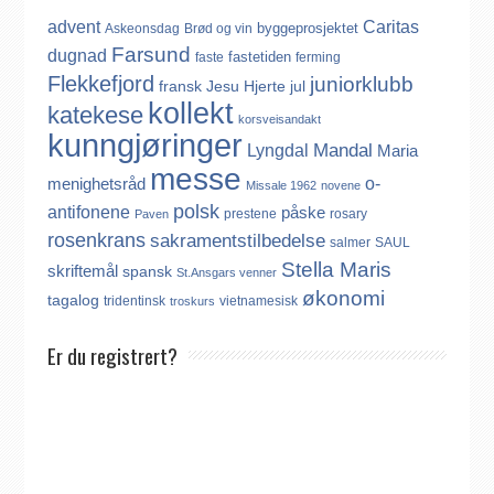
advent
Caritas
byggeprosjektet
Askeonsdag
Brød og vin
Farsund
dugnad
fastetiden
faste
ferming
Flekkefjord
juniorklubb
fransk
Jesu Hjerte
jul
kollekt
katekese
korsveisandakt
kunngjøringer
Mandal
Lyngdal
Maria
messe
o-
menighetsråd
Missale 1962
novene
polsk
antifonene
påske
prestene
rosary
Paven
rosenkrans
sakramentstilbedelse
salmer
SAUL
Stella Maris
skriftemål
spansk
St.Ansgars venner
økonomi
tagalog
tridentinsk
vietnamesisk
troskurs
Er du registrert?
Det finnes ikke noe internasjonalt register over katolikker.
Derfor må katolikker som flytter til Norge, aktivt registrere seg
dersom de ønsker å være medlem av Den katolske kirke i
Norge. Å være registrert i Den katolske kirke i Norge koster
ingenting. Registreringen kan gjøres på tre ulike måter: