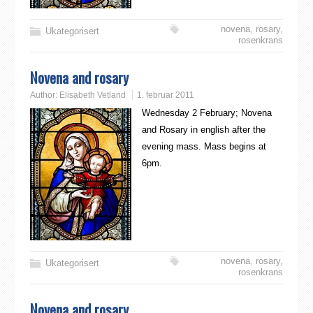
novena
,
rosary
,
Ukategorisert
rosenkrans
Novena and rosary
Author:
Elisabeth Vetland
1. februar 2011
Wednesday 2 February; Novena
and Rosary in english after the
evening mass. Mass begins at
6pm.
novena
,
rosary
,
Ukategorisert
rosenkrans
Novena and rosary