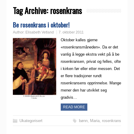
Tag Archive:
rosenkrans
Be rosenkrans i oktober!
Author:
Elisabeth Vetland
7. oktober 2011
Oktober kalles gjerne
«rosenkransmåneden». Da er det
vanlig å legge ekstra vekt på å be
rosenkransen, privat og felles, ofte
i kirken før eller etter messen. Det
er flere tradisjoner rundt
rosenkransens opprinnelse. Mange
mener den har utviklet seg
gradvis…
READ MORE
Ukategorisert
bønn
,
Maria
,
rosenkrans