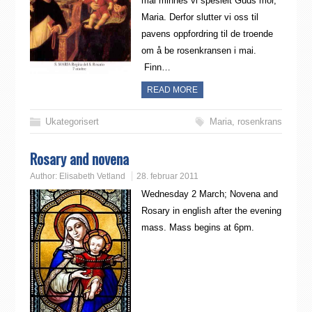
mai minnes vi spesielt Guds mor,
Maria. Derfor slutter vi oss til
pavens oppfordring til de troende
om å be rosenkransen i mai.
Finn…
READ MORE
Ukategorisert
Maria
,
rosenkrans
Rosary and novena
Author:
Elisabeth Vetland
28. februar 2011
Wednesday 2 March; Novena and
Rosary in english after the evening
mass. Mass begins at 6pm.